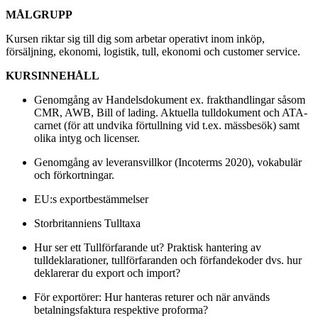
MÅLGRUPP
Kursen riktar sig till dig som arbetar operativt inom inköp,
försäljning, ekonomi, logistik, tull, ekonomi och customer service.
KURSINNEHÅLL
Genomgång av Handelsdokument ex. frakthandlingar såsom
CMR, AWB, Bill of lading. Aktuella tulldokument och ATA-
carnet (för att undvika förtullning vid t.ex. mässbesök) samt
olika intyg och licenser.
Genomgång av leveransvillkor (Incoterms 2020), vokabulär
och förkortningar.
EU:s exportbestämmelser
Storbritanniens Tulltaxa
Hur ser ett Tullförfarande ut? Praktisk hantering av
tulldeklarationer, tullförfaranden och förfandekoder dvs. hur
deklarerar du export och import?
För exportörer: Hur hanteras returer och när används
betalningsfaktura respektive proforma?