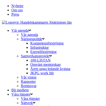
Nyheter
Om oss
Press
Vår agenda
Vår agenda
Näringspolitik
Kompetensförsörjning
Infrastruktur
Energiförsörjning
Samverkansprojekt
100-LISTAN
Omvänt mentorskap
Årets unga ledande kvinna
JKPG work life
Vår vision
Rapporter
Remissvar
Bli medlem
Våra tjänster
Våra tjänster
Nätverk