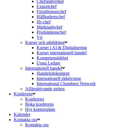
Chefsnätverket
Exportchef
Försäljningschef
Hållbarhetschef
Hr-chef
Marknadschef
Produktionschef
Vd
Kurser och utbildning
Kurser i AI & Digitalisering
Kurser internationell handel
Kompetenslabbet
Unga Ledare
Internationell handel
Handelsdokument
Internationell rådgivning
International Chambers Network
Affärsdrivande möten
Konferens
Konferens
Boka konferens
Hyr kontorsplats
Kalender
Kontakta oss
Kontakta oss