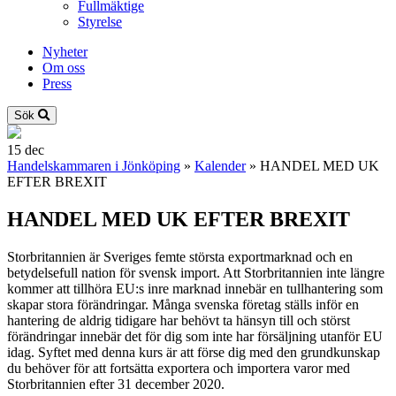
Fullmäktige
Styrelse
Nyheter
Om oss
Press
Sök
15
dec
Handelskammaren i Jönköping
»
Kalender
»
HANDEL MED UK
EFTER BREXIT
HANDEL MED UK EFTER BREXIT
Storbritannien är Sveriges femte största exportmarknad och en
betydelsefull nation för svensk import. Att Storbritannien inte längre
kommer att tillhöra EU:s inre marknad innebär en tullhantering som
skapar stora förändringar. Många svenska företag ställs inför en
hantering de aldrig tidigare har behövt ta hänsyn till och störst
förändringar innebär det för dig som inte har försäljning utanför EU
idag. Syftet med denna kurs är att förse dig med den grundkunskap
du behöver för att fortsätta exportera och importera varor med
Storbritannien efter 31 december 2020.