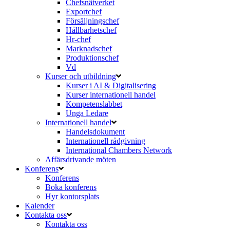
Chefsnätverket
Exportchef
Försäljningschef
Hållbarhetschef
Hr-chef
Marknadschef
Produktionschef
Vd
Kurser och utbildning
Kurser i AI & Digitalisering
Kurser internationell handel
Kompetenslabbet
Unga Ledare
Internationell handel
Handelsdokument
Internationell rådgivning
International Chambers Network
Affärsdrivande möten
Konferens
Konferens
Boka konferens
Hyr kontorsplats
Kalender
Kontakta oss
Kontakta oss