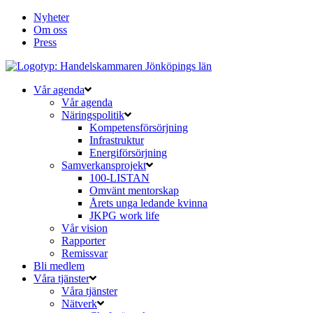
Nyheter
Om oss
Press
Vår agenda
Vår agenda
Näringspolitik
Kompetensförsörjning
Infrastruktur
Energiförsörjning
Samverkansprojekt
100-LISTAN
Omvänt mentorskap
Årets unga ledande kvinna
JKPG work life
Vår vision
Rapporter
Remissvar
Bli medlem
Våra tjänster
Våra tjänster
Nätverk