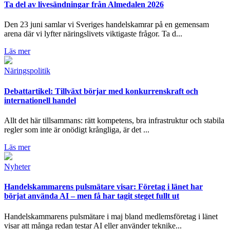
Ta del av livesändningar från Almedalen 2026
Den 23 juni samlar vi Sveriges handelskamrar på en gemensam
arena där vi lyfter näringslivets viktigaste frågor. Ta d...
Läs mer
Näringspolitik
Debattartikel: Tillväxt börjar med konkurrenskraft och
internationell handel
Allt det här tillsammans: rätt kompetens, bra infrastruktur och stabila
regler som inte är onödigt krångliga, är det ...
Läs mer
Nyheter
Handelskammarens pulsmätare visar: Företag i länet har
börjat använda AI – men få har tagit steget fullt ut
Handelskammarens pulsmätare i maj bland medlemsföretag i länet
visar att många redan testar AI eller använder teknike...