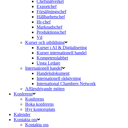
Chefsnätverket
Exportchef
Försäljningschef
Hållbarhetschef
Hr-chef
Marknadschef
Produktionschef
Vd
Kurser och utbildning
Kurser i AI & Digitalisering
Kurser internationell handel
Kompetenslabbet
Unga Ledare
Internationell handel
Handelsdokument
Internationell rådgivning
International Chambers Network
Affärsdrivande möten
Konferens
Konferens
Boka konferens
Hyr kontorsplats
Kalender
Kontakta oss
Kontakta oss