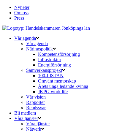
Nyheter
Om oss
Press
Vår agenda
Vår agenda
Näringspolitik
Kompetensförsörjning
Infrastruktur
Energiförsörjning
Samverkansprojekt
100-LISTAN
Omvänt mentorskap
Årets unga ledande kvinna
JKPG work life
Vår vision
Rapporter
Remissvar
Bli medlem
Våra tjänster
Våra tjänster
Nätverk