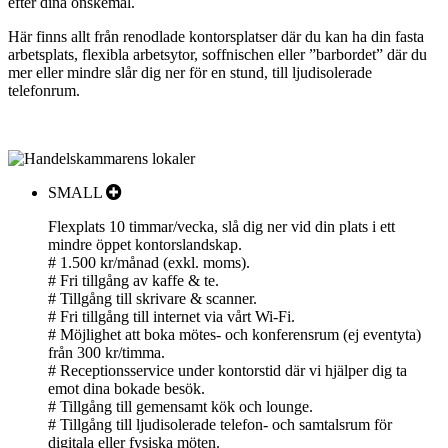
efter
dina
önskemål
.
Här finns allt från renodlade kontorsplatser där du kan ha din fasta
arbetsplats, flexibla arbetsytor,
soffnischen eller ”barbordet”
där du
mer eller mindre slår dig ner för en stund
, till ljudisolerade
telefonrum
.
SMALL
Flexplats 10 timmar/vecka, slå dig ner vid din plats i ett
mindre öppet kontorslandskap.
# 1.500 kr/månad (exkl. moms).
# Fri tillgång av kaffe & te.
# Tillgång till skrivare & scanner.
# Fri tillgång till internet via vårt Wi-Fi.
# Möjlighet att boka mötes- och konferensrum (ej eventyta)
från 300 kr/timma.
# Receptionsservice under kontorstid där vi hjälper dig ta
emot dina bokade besök.
# Tillgång till gemensamt kök och lounge.
# Tillgång till ljudisolerade telefon- och samtalsrum för
digitala eller fysiska möten.