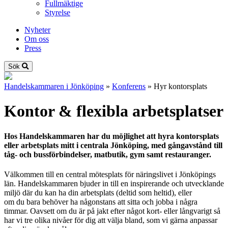
Fullmäktige
Styrelse
Nyheter
Om oss
Press
Sök
Handelskammaren i Jönköping
»
Konferens
»
Hyr kontorsplats
Kontor & flexibla arbetsplatser
Hos Hand
elskammar
en har du
möjlighet att hyra kontorsplats
eller arbetsplats
mitt i centrala Jönköping
, med gångavstånd
till
tåg- och bussförbindelser, matbutik,
gym samt
restauranger
.
Välkommen till en
central mötesplats för näringslivet i Jönköpings
län. Handelskammaren bjuder in till en
inspirerande och utvecklande
miljö där du kan
ha
din
arbetsplats
(deltid som heltid)
, eller
om
du
bara behöver ha någonstans att sitta och jobba i några
timmar.
Oavsett om
du
är på jakt efter något kort- eller långvarigt så
har vi
tre olika
nivåer
för
dig
att välja bland,
som vi gärna anpassar