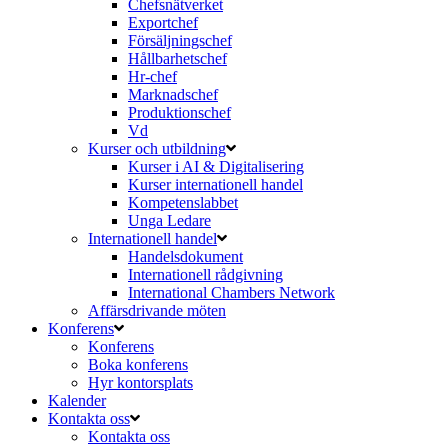
Chefsnätverket
Exportchef
Försäljningschef
Hållbarhetschef
Hr-chef
Marknadschef
Produktionschef
Vd
Kurser och utbildning
Kurser i AI & Digitalisering
Kurser internationell handel
Kompetenslabbet
Unga Ledare
Internationell handel
Handelsdokument
Internationell rådgivning
International Chambers Network
Affärsdrivande möten
Konferens
Konferens
Boka konferens
Hyr kontorsplats
Kalender
Kontakta oss
Kontakta oss