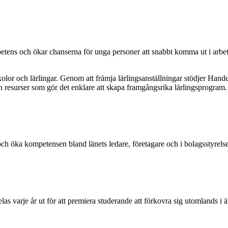
etens och ökar chanserna för unga personer att snabbt komma ut i arbet
lor och lärlingar. Genom att främja lärlingsanställningar stödjer Hand
ch resurser som gör det enklare att skapa framgångsrika lärlingsprogram.
 och öka kompetensen bland länets ledare, företagare och i bolagsstyrelse
rje år ut för att premiera studerande att förkovra sig utomlands i äm