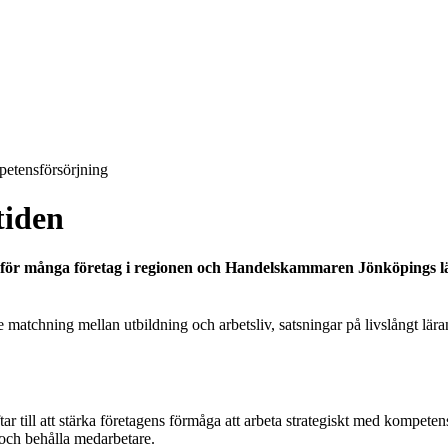
etensförsörjning
tiden
ng för många företag i regionen och Handelskammaren Jönköpings l
re matchning mellan utbildning och arbetsliv, satsningar på livslångt lär
ftar till att stärka företagens förmåga att arbeta strategiskt med kompe
 och behålla medarbetare.