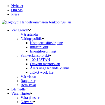
Nyheter
Om oss
Press
Vår agenda
Vår agenda
Näringspolitik
Kompetensförsörjning
Infrastruktur
Energiförsörjning
Samverkansprojekt
100-LISTAN
Omvänt mentorskap
Årets unga ledande kvinna
JKPG work life
Vår vision
Rapporter
Remissvar
Bli medlem
Våra tjänster
Våra tjänster
Nätverk