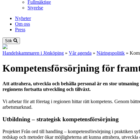
Fullmäktige
Styrelse
Nyheter
Om oss
Press
Sök
Handelskammaren i Jönköping
»
Vår agenda
»
Näringspolitik
»
Komp
Kompetensförsörjning för fram
Att attrahera, utveckla och behålla personal är en stor utmani
regionens fortsatta utveckling och tillväxt.
Vi arbetar för att företag i regionen hittar rätt kompetens. Genom bätt
arbetsmarknad.
Utbildning – strategisk kompetensförsörjning
Projektet Från ord till handling – kompetensförsörjning i praktiken sy
redskap och metoder ökar möjligheterna att kunna attrahera, utveckla