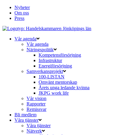
Nyheter
Om oss
Press
Vår agenda
Vår agenda
Näringspolitik
Kompetensförsörjning
Infrastruktur
Energiförsörjning
Samverkansprojekt
100-LISTAN
Omvänt mentorskap
Årets unga ledande kvinna
JKPG work life
Vår vision
Rapporter
Remissvar
Bli medlem
Våra tjänster
Våra tjänster
Nätverk