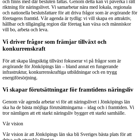
och finns med där besluten fattas. Genom detta kan vi påverka i rätt
riktning för näringslivet. Vi samarbetar nära med lokala, regionala
och nationella beslutsfattare för att driva frågor som är avgörande för
företagens framtid. Vår agenda är tydlig: vi vill skapa en attraktiv,
hållbar och tillgänglig region där företag kan växa och människor
vill bo, arbeta och leva.
Vi driver frågor som främjar tillväxt och
konkurrenskraft
För att skapa långsiktig tillväxt fokuserar vi på frågor som är
avgörande för Jönköpings län – bland annat en fungerande
infrastruktur, konkurrenskraftiga utbildningar och en trygg
energiförsörjning.
Vi skapar förutsättningar för framtidens näringsliv
Genom vår agenda arbetar vi för att näringslivet i Jönköpings län
ska ha de bästa möjliga förutsättningarna – idag och i framtiden. Vi
tror nämligen att ett starkt näringsliv bygger ett starkt samhälle.
Vår vision
Vår vision är att Jönköpings län ska bli Sveriges bästa plats för att
driva och utveckla företag.