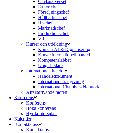
Chefsnätverket
Exportchef
Försäljningschef
Hållbarhetschef
Hr-chef
Marknadschef
Produktionschef
Vd
Kurser och utbildning
Kurser i AI & Digitalisering
Kurser internationell handel
Kompetenslabbet
Unga Ledare
Internationell handel
Handelsdokument
Internationell rådgivning
International Chambers Network
Affärsdrivande möten
Konferens
Konferens
Boka konferens
Hyr kontorsplats
Kalender
Kontakta oss
Kontakta oss