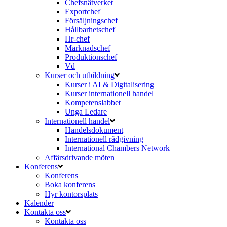
Chefsnätverket
Exportchef
Försäljningschef
Hållbarhetschef
Hr-chef
Marknadschef
Produktionschef
Vd
Kurser och utbildning
Kurser i AI & Digitalisering
Kurser internationell handel
Kompetenslabbet
Unga Ledare
Internationell handel
Handelsdokument
Internationell rådgivning
International Chambers Network
Affärsdrivande möten
Konferens
Konferens
Boka konferens
Hyr kontorsplats
Kalender
Kontakta oss
Kontakta oss