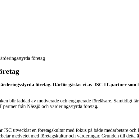
rderingsstyrda företag
öretag
rderingsstyrda företag. Därför gästas vi av JSC IT-partner som 
en blir laddad av motiverade och engagerade föreläsare. Samtidigt får 
partner från Nässjö och värderingsstyrda företag.
?
r JSC utvecklat en företagskultur med fokus på både medarbetare och ku
 arbetar medvetet med företagskultur och värderingar. Grunden till detta är