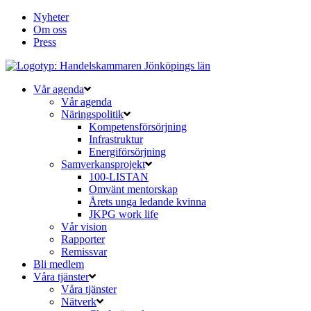
Nyheter
Om oss
Press
Vår agenda
Vår agenda
Näringspolitik
Kompetensförsörjning
Infrastruktur
Energiförsörjning
Samverkansprojekt
100-LISTAN
Omvänt mentorskap
Årets unga ledande kvinna
JKPG work life
Vår vision
Rapporter
Remissvar
Bli medlem
Våra tjänster
Våra tjänster
Nätverk