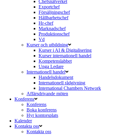
Chefsnätverket
Exportchef
Försäljningschef
Hållbarhetschef
Hr-chef
Marknadschef
Produktionschef
Vd
Kurser och utbildning
Kurser i AI & Digitalisering
Kurser internationell handel
Kompetenslabbet
Unga Ledare
Internationell handel
Handelsdokument
Internationell rådgivning
International Chambers Network
Affärsdrivande möten
Konferens
Konferens
Boka konferens
Hyr kontorsplats
Kalender
Kontakta oss
Kontakta oss