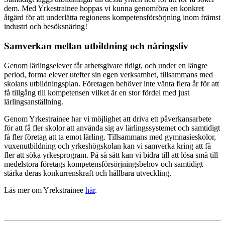
dem. Med Yrkestrainee hoppas vi kunna genomföra en konkret
åtgärd för att underlätta regionens kompetensförsörjning inom främst
industri och besöksnäring!
Samverkan mellan utbildning och näringsliv
Genom lärlingselever får arbetsgivare tidigt, och under en längre
period, forma elever utefter sin egen verksamhet, tillsammans med
skolans utbildningsplan. Företagen behöver inte vänta flera år för att
få tillgång till kompetensen vilket är en stor fördel med just
lärlingsanställning.
Genom Yrkestrainee har vi möjlighet att driva ett påverkansarbete
för att få fler skolor att använda sig av lärlingssystemet och samtidigt
få fler företag att ta emot lärling. Tillsammans med gymnasieskolor,
vuxenutbildning och yrkeshögskolan kan vi samverka kring att få
fler att söka yrkesprogram. På så sätt kan vi bidra till att lösa små till
medelstora företags kompetensförsörjningsbehov och samtidigt
stärka deras konkurrenskraft och hållbara utveckling.
Läs mer om Yrekstrainee
här
.