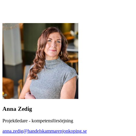
Anna Zedig
Projektledare - kompetensförsörjning
anna.zedig@handelskammarenjonkoping.se