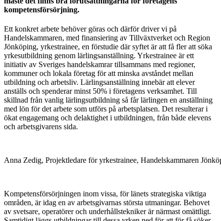
måste det finns bra förutsättningarna för företagens
kompetensförsörjning.
Ett konkret arbete behöver göras och därför driver vi på
Handelskammaren, med finansiering av Tillväxtverket och Region
Jönköping, yrkestrainee, en förstudie där syftet är att få fler att söka
yrkesutbildning genom lärlingsanställning. Yrkestrainee är ett
initiativ av Sveriges handelskamrar tillsammans med regioner,
kommuner och lokala företag för att minska avståndet mellan
utbildning och arbetsliv. Lärlingsanställning innebär att elever
anställs och spenderar minst 50% i företagens verksamhet. Till
skillnad från vanlig lärlingsutbildning så får lärlingen en anställning
med lön för det arbete som utförs på arbetsplatsen. Det resulterar i
ökat engagemang och delaktighet i utbildningen, från både elevens
och arbetsgivarens sida.
Anna Zedig, Projektledare för yrkestrainee, Handelskammaren Jönköp
Kompetensförsörjningen inom vissa, för länets strategiska viktiga
områden, är idag en av arbetsgivarnas största utmaningar. Behovet
av svetsare, operatörer och underhållstekniker är närmast omättligt.
Samtidigt läggs utbildningar till dessa yrken ned för att för få söker