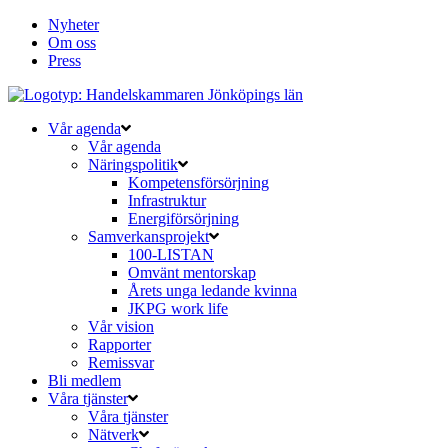
Nyheter
Om oss
Press
Vår agenda
Vår agenda
Näringspolitik
Kompetensförsörjning
Infrastruktur
Energiförsörjning
Samverkansprojekt
100-LISTAN
Omvänt mentorskap
Årets unga ledande kvinna
JKPG work life
Vår vision
Rapporter
Remissvar
Bli medlem
Våra tjänster
Våra tjänster
Nätverk