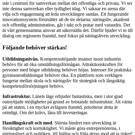
står i centrum för samverkan mellan det offentliga och privata. Vi ser
inte denna samverkan eller tydlighet idag. Vi saknar en arena där
vilja och engagemang att leda utvecklingen samlas. Ett fungerande
innovationssystem förutsätter att de tre delarna; näringsliv, akademi
och offentlig administration, går i takt och pratar med varandra. Det
är vårt gemensamma ansvar att säkerställa det. Därför bjuder vi in till
dialog om regionens framtid, med fokus på näringslivets utveckling.
Följande behöver stärkas!
Utbildningsnivån.
Kompetenshöjande insatser inom industrin
behövs för att öka omställningsförmågan. Attraktionskraften för
personer med högre utbildning behöver höjas. Intresset för praktiska
gymnasieutbildningar behöver öka. En plattform som verkligen
fungerar mellan skola och näringsliv för strategisk och långsiktig
kompetensförsörjningen behövs.
Infrastruktur.
Länets läge erbjuder fantastiska, men i stor grad
outnyttjade möjligheter på grund av bristande infrastruktur. Att vänta
på att staten, i en mycket avlägsen framtid, prioriterar detta är
orimligt. Om det krävs, låna till investeringar.
Handlingskraft och mod
. Största hindret mot utveckling är
försiktighet och kortsiktighet. Vi måste göra entreprenörerna, i
näringslivet och politiken, till hjältar och följa deras mod att ta risker!