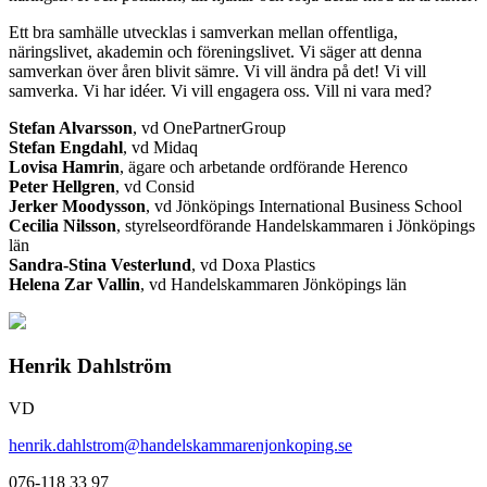
Ett bra samhälle utvecklas i samverkan mellan offentliga,
näringslivet, akademin och föreningslivet. Vi säger att denna
samverkan över åren blivit sämre. Vi vill ändra på det! Vi vill
samverka. Vi har idéer. Vi vill engagera oss. Vill ni vara med?
Stefan Alvarsson
, vd OnePartnerGroup
Stefan Engdahl
, vd Midaq
Lovisa Hamrin
, ägare och arbetande ordförande Herenco
Peter Hellgren
, vd Consid
Jerker Moodysson
, vd Jönköpings International Business School
Cecilia Nilsson
, styrelseordförande Handelskammaren i Jönköpings
län
Sandra-Stina Vesterlund
, vd Doxa Plastics
Helena Zar Vallin
, vd Handelskammaren Jönköpings län
Henrik Dahlström
VD
henrik.dahlstrom@handelskammarenjonkoping.se
076-118 33 97