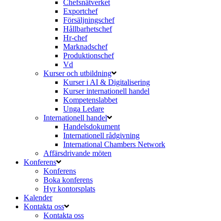
Chefsnätverket
Exportchef
Försäljningschef
Hållbarhetschef
Hr-chef
Marknadschef
Produktionschef
Vd
Kurser och utbildning
Kurser i AI & Digitalisering
Kurser internationell handel
Kompetenslabbet
Unga Ledare
Internationell handel
Handelsdokument
Internationell rådgivning
International Chambers Network
Affärsdrivande möten
Konferens
Konferens
Boka konferens
Hyr kontorsplats
Kalender
Kontakta oss
Kontakta oss