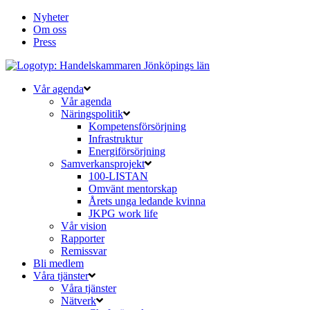
Nyheter
Om oss
Press
Vår agenda
Vår agenda
Näringspolitik
Kompetensförsörjning
Infrastruktur
Energiförsörjning
Samverkansprojekt
100-LISTAN
Omvänt mentorskap
Årets unga ledande kvinna
JKPG work life
Vår vision
Rapporter
Remissvar
Bli medlem
Våra tjänster
Våra tjänster
Nätverk