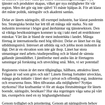
tjänster och produkter skapas, vilket ger nya möjligheter för vår
region. Men det gör sig inte självt! Vi måste hjälpas åt. För att klara
det måste politik, näringsliv och akademi samlas.
Delar av länets näringsliv, till exempel industrin, har klarat pandemin
bra. Strategiska beslut har lett till att många står starka. Nu när
industrin investerar i högre grad återhämtar sig tjänstesektorn. Den
så viktiga besöksnäringen kommer ta sig i takt med att restriktioner
minskar. Vårt län är bland de mest industritäta i landet. Många
företag är internationella med hög tillväxt. Delar av länet har en låg
utbildningsnivå. Intresset att utbilda sig och jobba inom industrin är
lågt. Det är en ekvation som inte går ihop. Länet har stora
utmaningar med arbets-/studiependling och är bland de sämsta
gällande jämställdhet. I jämförelse med andra län är företagens
satsningar på forskning och utveckling små. Men, vi ser potential!
Regionens vision är det mest tillgängliga, hållbara, attraktiva länet.
Frågan är vad som görs och när? Länets företag fortsätter utvecklas,
många goda initiativ i länet sker i privat och offentlig regi, insikterna
och resurserna finns. Men tillvaratas alla möjligheter? Nyttjas
styrkorna? Hur kraftsamlar vi för att skapa förutsättningar för länets
boende, näringsliv, besökare? Hur ska regeringen våga satsa på vårt
län, exempelvis med en ny höghastighetsbana?
Genom tydlighet och prioritering. Genom att näringslivets behov