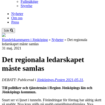
Fullmäktige
Styrelse
Nyheter
Om oss
Press
Sök
Handelskammaren i Jönköping
»
Nyheter
»
Det regionala
ledarskapet måste samlas
31 maj, 2021
Det regionala ledarskapet
måste samlas
DEBATT: Publicerad i
Jönköpings-Posten 2021-05-31
.
Till politiker och tjänstemän i Region Jönköpings län och
Jönköpings kommun.
Snart ser vi ljuset i tunneln. Förändringar för företag har aldrig skett
så snabbt. Nya krav ställs på snabb omställningsförmåga. Nya