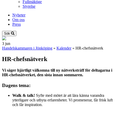
Fullmäktige
Styrelse
Nyheter
Om oss
Press
Sök
3
jun
Handelskammaren i Jönköping
»
Kalender
»
HR-chefsnätverk
HR-chefsnätverk
Vi säger hjärtligt välkomna till ny nätverksträff för deltagarna i
HR-chefsnätverket, den sista innan sommaren.
Dagens tema:
Walk & talk!
Syfte med mötet är att lära känna varandra
ytterligare och utbyta erfarenheter. Vi promenerar, får frisk luft
och får inspiration.