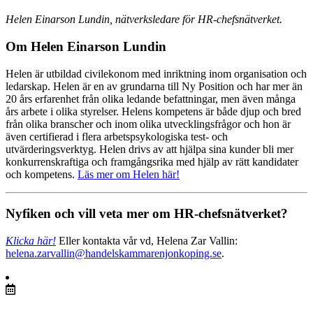
Helen Einarson Lundin, nätverksledare för HR-chefsnätverket.
Om Helen Einarson Lundin
Helen är utbildad civilekonom med inriktning inom organisation och
ledarskap. Helen är en av grundarna till Ny Position och har mer än
20 års erfarenhet från olika ledande befattningar, men även många
års arbete i olika styrelser. Helens kompetens är både djup och bred
från olika branscher och inom olika utvecklingsfrågor och hon är
även certifierad i flera arbetspsykologiska test- och
utvärderingsverktyg. Helen drivs av att hjälpa sina kunder bli mer
konkurrenskraftiga och framgångsrika med hjälp av rätt kandidater
och kompetens.
Läs mer om Helen här!
Nyfiken och vill veta mer om HR-chefsnätverket?
Klicka här!
Eller kontakta vår vd, Helena Zar Vallin:
helena.zarvallin@handelskammarenjonkoping.se
.