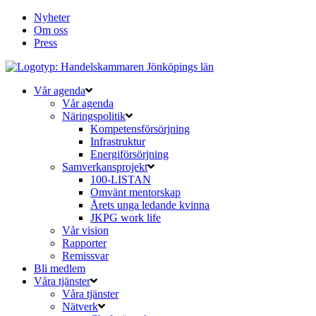
Nyheter
Om oss
Press
Vår agenda
Vår agenda
Näringspolitik
Kompetensförsörjning
Infrastruktur
Energiförsörjning
Samverkansprojekt
100-LISTAN
Omvänt mentorskap
Årets unga ledande kvinna
JKPG work life
Vår vision
Rapporter
Remissvar
Bli medlem
Våra tjänster
Våra tjänster
Nätverk