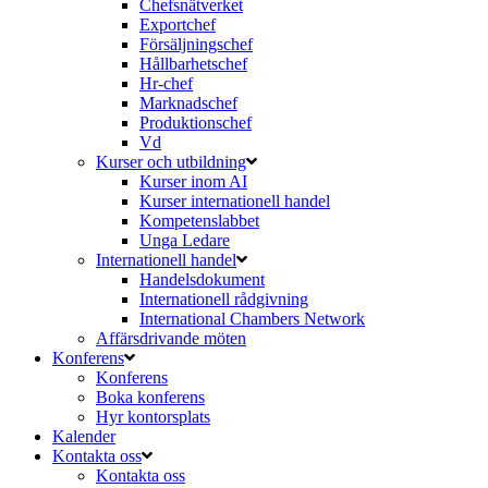
Chefsnätverket
Exportchef
Försäljningschef
Hållbarhetschef
Hr-chef
Marknadschef
Produktionschef
Vd
Kurser och utbildning
Kurser inom AI
Kurser internationell handel
Kompetenslabbet
Unga Ledare
Internationell handel
Handelsdokument
Internationell rådgivning
International Chambers Network
Affärsdrivande möten
Konferens
Konferens
Boka konferens
Hyr kontorsplats
Kalender
Kontakta oss
Kontakta oss