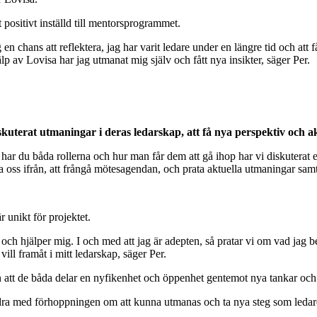
 positivt inställd till mentorsprogrammet.
en chans att reflektera, jag har varit ledare under en längre tid och att f
lp av Lovisa har jag utmanat mig själv och fått nya insikter, säger Per.
kuterat utmaningar i deras ledarskap, att få nya perspektiv och a
har du båda rollerna och hur man får dem att gå ihop har vi diskuterat 
 oss ifrån, att frångå mötesagendan, och prata aktuella utmaningar samt
 unikt för projektet.
ch hjälper mig. I och med att jag är adepten, så pratar vi om vad jag 
vill framåt i mitt ledarskap, säger Per.
 men att de båda delar en nyfikenhet och öppenhet gentemot nya tankar och
andra med förhoppningen om att kunna utmanas och ta nya steg som ledare