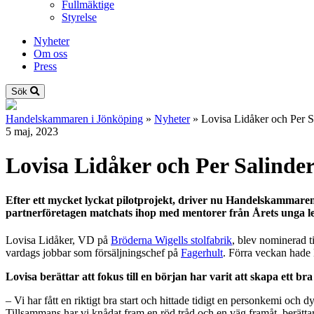
Fullmäktige
Styrelse
Nyheter
Om oss
Press
Sök
Handelskammaren i Jönköping
»
Nyheter
»
Lovisa Lidåker och Per Sa
5 maj, 2023
Lovisa Lidåker och Per Salinder
Efter ett mycket lyckat pilotprojekt, driver nu Handelskammar
partnerföretagen matchats ihop med mentorer från Årets unga le
Lovisa Lidåker, VD på
Bröderna Wigells stolfabrik
, blev nominerad t
vardags jobbar som försäljningschef på
Fagerhult
. Förra veckan hade 
Lovisa berättar att fokus till en början har varit att skapa ett 
– Vi har fått en riktigt bra start och hittade tidigt en personkemi och d
Tillsammans har vi knådat fram en röd tråd och en väg framåt, berätta