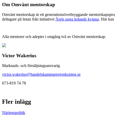
Om Omvänt mentorskap
Omvänt mentorskap är ett generationsöverbryggande mentorskapsprogr
deltagare på listan från initiativet
Årets unga ledande kvinna
. Här kan
Alla mentorer och adepter i omgång två av Omvänt mentorskap.
Victor Wakerius
Marknads- och försäljningsansvarig
victor.wakerius@handelskammarenjonkoping.se
073-819 74 78
Fler inlägg
Näringspolitik