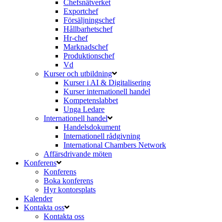
Chefsnätverket
Exportchef
Försäljningschef
Hållbarhetschef
Hr-chef
Marknadschef
Produktionschef
Vd
Kurser och utbildning
Kurser i AI & Digitalisering
Kurser internationell handel
Kompetenslabbet
Unga Ledare
Internationell handel
Handelsdokument
Internationell rådgivning
International Chambers Network
Affärsdrivande möten
Konferens
Konferens
Boka konferens
Hyr kontorsplats
Kalender
Kontakta oss
Kontakta oss