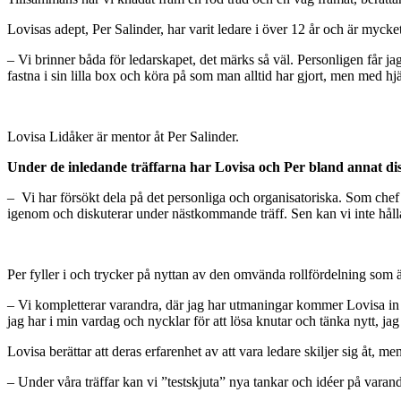
Lovisas adept, Per Salinder, har varit ledare i över 12 år och är mycket
– Vi brinner båda för ledarskapet, det märks så väl. Personligen får jag 
fastna i sin lilla box och köra på som man alltid har gjort, men med hjä
Lovisa Lidåker är mentor åt Per Salinder.
Under de inledande träffarna har Lovisa och Per bland annat dis
– Vi har försökt dela på det personliga och organisatoriska. Som chef 
igenom och diskuterar under nästkommande träff. Sen kan vi inte hålla
Per fyller i och trycker på nyttan av den omvända rollfördelning som är
– Vi kompletterar varandra, där jag har utmaningar kommer Lovisa in o
jag har i min vardag och nycklar för att lösa knutar och tänka nytt, jag 
Lovisa berättar att deras erfarenhet av att vara ledare skiljer sig åt,
– Under våra träffar kan vi ”testskjuta” nya tankar och idéer på var