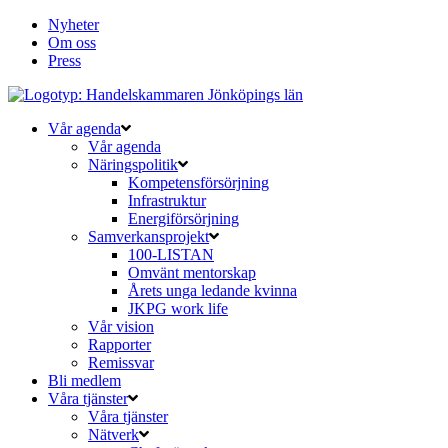
Nyheter
Om oss
Press
Vår agenda
Vår agenda
Näringspolitik
Kompetensförsörjning
Infrastruktur
Energiförsörjning
Samverkansprojekt
100-LISTAN
Omvänt mentorskap
Årets unga ledande kvinna
JKPG work life
Vår vision
Rapporter
Remissvar
Bli medlem
Våra tjänster
Våra tjänster
Nätverk