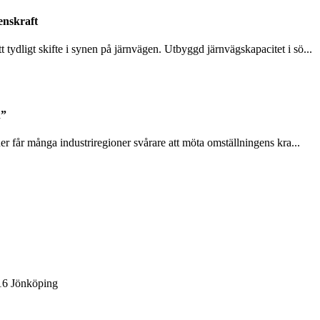
enskraft
tydligt skifte i synen på järnvägen. Utbyggd järnvägskapacitet i sö...
n”
ner får många industriregioner svårare att möta omställningens kra...
 16 Jönköping