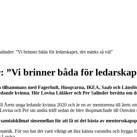
linder: ”Vi brinner båda för ledarskapet, det märks så väl”
: ”Vi brinner båda för ledarskap
en tillsammans med Fagerhult, Husqvarna, IKEA, Saab och Länsfö
dande kvinna. Hör Lovisa Lidåker och Per Salinder berätta om de 
ill Årets unga ledande kvinna 2020 och är en av mentorerna till årets
Lovisa och Per sin andra träff sedan de blev ihopmatchade till Omvänt
bra samtalsklimat sinsemellan för att få ut det bästa av mentorsskap
ynamik. För oss har det varit viktigt att lära känna varandra och bygga fö
r Lovisa.