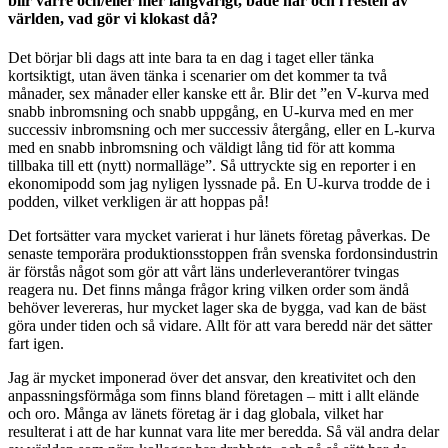
blir värre och/eller mer långvarigt, både här och i resten av
världen, vad gör vi klokast då?
Det börjar bli dags att inte bara ta en dag i taget eller tänka
kortsiktigt, utan även tänka i scenarier om det kommer ta två
månader, sex månader eller kanske ett år. Blir det ”en V-kurva med
snabb inbromsning och snabb uppgång, en U-kurva med en mer
successiv inbromsning och mer successiv återgång, eller en L-kurva
med en snabb inbromsning och väldigt lång tid för att komma
tillbaka till ett (nytt) normalläge”. Så uttryckte sig en reporter i en
ekonomipodd som jag nyligen lyssnade på. En U-kurva trodde de i
podden, vilket verkligen är att hoppas på!
Det fortsätter vara mycket varierat i hur länets företag påverkas. De
senaste temporära produktionsstoppen från svenska fordonsindustrin
är förstås något som gör att vårt läns underleverantörer tvingas
reagera nu. Det finns många frågor kring vilken order som ändå
behöver levereras, hur mycket lager ska de bygga, vad kan de bäst
göra under tiden och så vidare. Allt för att vara beredd när det sätter
fart igen.
Jag är mycket imponerad över det ansvar, den kreativitet och den
anpassningsförmåga som finns bland företagen – mitt i allt elände
och oro. Många av länets företag är i dag globala, vilket har
resulterat i att de har kunnat vara lite mer beredda. Så väl andra delar