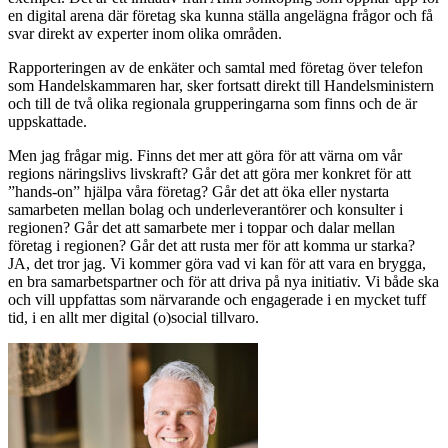
en digital arena där företag ska kunna ställa angelägna frågor och få
svar direkt av experter inom olika områden.
Rapporteringen av de enkäter och samtal med företag över telefon
som Handelskammaren har, sker fortsatt direkt till Handelsministern
och till de två olika regionala grupperingarna som finns och de är
uppskattade.
Men jag frågar mig. Finns det mer att göra för att värna om vår
regions näringslivs livskraft? Går det att göra mer konkret för att
”hands-on” hjälpa våra företag? Går det att öka eller nystarta
samarbeten mellan bolag och underleverantörer och konsulter i
regionen? Går det att samarbete mer i toppar och dalar mellan
företag i regionen? Går det att rusta mer för att komma ur starka?
JA, det tror jag. Vi kommer göra vad vi kan för att vara en brygga,
en bra samarbetspartner och för att driva på nya initiativ. Vi både ska
och vill uppfattas som närvarande och engagerade i en mycket tuff
tid, i en allt mer digital (o)social tillvaro.