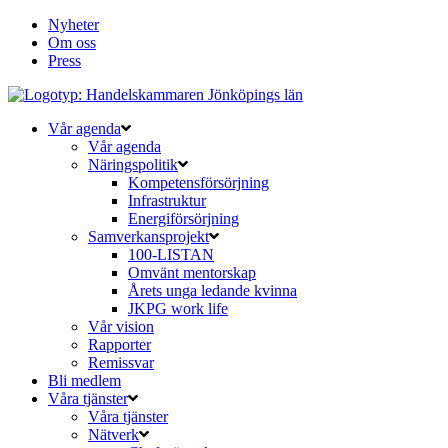
Nyheter
Om oss
Press
Vår agenda
Vår agenda
Näringspolitik
Kompetensförsörjning
Infrastruktur
Energiförsörjning
Samverkansprojekt
100-LISTAN
Omvänt mentorskap
Årets unga ledande kvinna
JKPG work life
Vår vision
Rapporter
Remissvar
Bli medlem
Våra tjänster
Våra tjänster
Nätverk