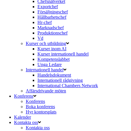
Chefsnätverket
Exportchef
Försäljningschef
Hållbarhetschef
Hr-chef
Marknadschef
Produktionschef
Vd
Kurser och utbildning
Kurser inom AI
Kurser internationell handel
Kompetenslabbet
Unga Ledare
Internationell handel
Handelsdokument
Internationell rådgivning
International Chambers Network
Affärsdrivande möten
Konferens
Konferens
Boka konferens
Hyr kontorsplats
Kalender
Kontakta oss
Kontakta oss