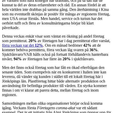
av världen som nära kollegor har drabbats, och på så sätt har de
kunnat ta del av deras erfarenheter och råd. En annan fördel är att
hela världen inte drabbas på samma gång. Den återhämtning i Kina
som nu eventuellt skönjas är positiv för många av regionens företag,
men USA oroar förstås. Men handel, service och turism har det
oerhört tufft och flera av konsultnäringarna börjar bli klart
påverkade.
Denna veckas enkät visar som väntat en ökning på andel företag
som permitterat.
20%
av företagen har i dag permitterat eller varslat,
förra veckan var det
12%
. Om en månad bedömer
42%
att de
kommer behöva permittera, förra veckan låg svaren på
36%
.
Sjukfrånvaro/VAB hålls också på fortsatt förhållandevis hanterbara
nivåer,
94%
av företagen har färre än
20%
i sjukfrånvaro.
Men det finns också företag som har fått en ökad efterfrågan den
senaste tiden. Som exempelvis när en konkurrent i Italien inte kan
leverera, då vänder sig kunden i stället till ett lokalt företag här i
Jönköpings län. Plastföretag hittar både alternativ produktion och
användning för befintliga produkter till vården. En styrka kommer
finnas i om vi klarar att parera detta, mellan företag och inom
regionen.
Samordningen mellan olika organisationer börjar också komma
igång. Veckans första
Företagens corona-akut
var ett sådant
exempel. Det är ett initiativ från Almi Jönköping som öppnar upp för