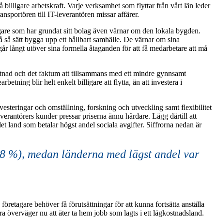
å billigare arbetskraft. Varje verksamhet som flyttar från vårt län leder
transportören till IT-leverantören missar affärer.
retagare som har grundat sitt bolag även värnar om den lokala bygden.
 så sätt bygga upp ett hållbart samhälle. De värnar om sina
går långt utöver sina formella åtaganden för att få medarbetare att må
stnad och det faktum att tillsammans med ett mindre gynnsamt
tning blir helt enkelt billigare att flytta, än att investera i
vesteringar och omställning, forskning och utveckling samt flexibilitet
erantörers kunder pressar priserna ännu hårdare. Lägg därtill att
t land som betalar högst andel sociala avgifter. Siffrorna nedan är
8,8 %), medan länderna med lägst andel var
företagare behöver få förutsättningar för att kunna fortsätta anställa
a överväger nu att åter ta hem jobb som lagts i ett lågkostnadsland.