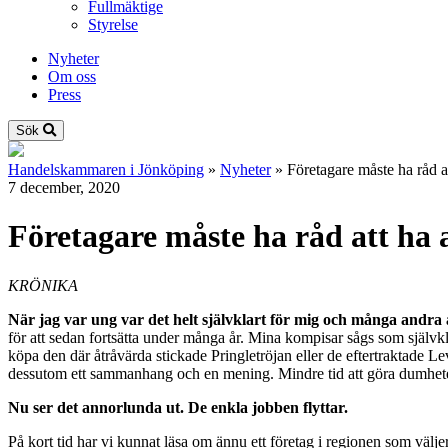
Fullmäktige
Styrelse
Nyheter
Om oss
Press
Sök
Handelskammaren i Jönköping
»
Nyheter
»
Företagare måste ha råd at
7 december, 2020
Företagare måste ha råd att ha 
KRÖNIKA
När jag var ung var det helt självklart för mig och många andra 
för att sedan fortsätta under många år. Mina kompisar sågs som självkl
köpa den där åtråvärda stickade Pringletröjan eller de eftertraktade Lev
dessutom ett sammanhang och en mening. Mindre tid att göra dumhete
Nu ser det annorlunda ut. De enkla jobben flyttar.
På kort tid har vi kunnat läsa om ännu ett företag i regionen som väljer 