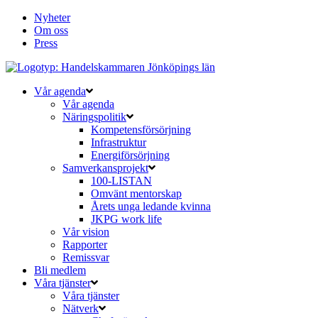
Nyheter
Om oss
Press
Vår agenda
Vår agenda
Näringspolitik
Kompetensförsörjning
Infrastruktur
Energiförsörjning
Samverkansprojekt
100-LISTAN
Omvänt mentorskap
Årets unga ledande kvinna
JKPG work life
Vår vision
Rapporter
Remissvar
Bli medlem
Våra tjänster
Våra tjänster
Nätverk