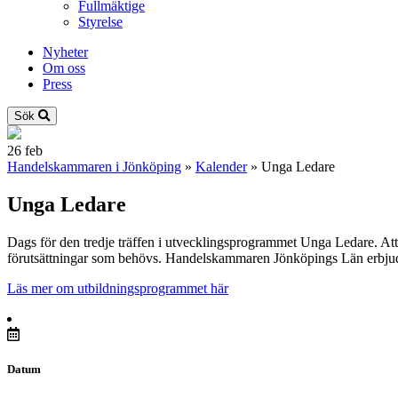
Fullmäktige
Styrelse
Nyheter
Om oss
Press
Sök
26
feb
Handelskammaren i Jönköping
»
Kalender
»
Unga Ledare
Unga Ledare
Dags för den tredje träffen i utvecklingsprogrammet Unga Ledare. Att 
förutsättningar som behövs. Handelskammaren Jönköpings Län erbjuder
Läs mer om utbildningsprogrammet här
Datum