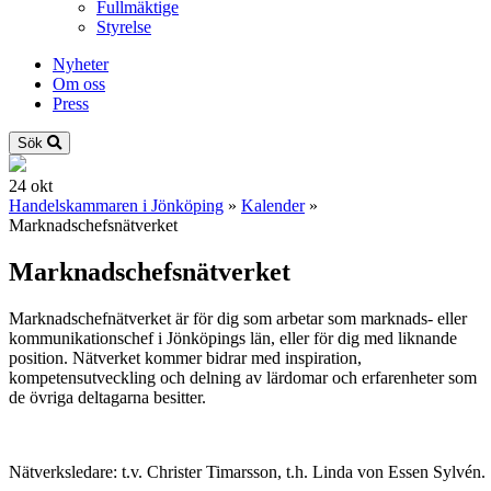
Fullmäktige
Styrelse
Nyheter
Om oss
Press
Sök
24
okt
Handelskammaren i Jönköping
»
Kalender
»
Marknadschefsnätverket
Marknadschefsnätverket
Marknadschefnätverket är för dig som arbetar som marknads- eller
kommunikationschef i Jönköpings län, eller för dig med liknande
position. Nätverket kommer bidrar med inspiration,
kompetensutveckling och delning av lärdomar och erfarenheter som
de övriga deltagarna besitter.
Nätverksledare: t.v. Christer Timarsson, t.h. Linda von Essen Sylvén.