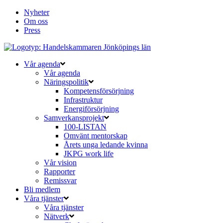
Nyheter
Om oss
Press
Vår agenda
Vår agenda
Näringspolitik
Kompetensförsörjning
Infrastruktur
Energiförsörjning
Samverkansprojekt
100-LISTAN
Omvänt mentorskap
Årets unga ledande kvinna
JKPG work life
Vår vision
Rapporter
Remissvar
Bli medlem
Våra tjänster
Våra tjänster
Nätverk