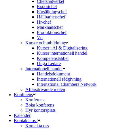
Chefsnätverket
Exportchef
Försäljningschef
Hållbarhetschef
Hr-chef
Marknadschef
Produktionschef
Vd
Kurser och utbildning
Kurser i AI & Digitalisering
Kurser internationell handel
Kompetenslabbet
Unga Ledare
Internationell handel
Handelsdokument
Internationell rådgivning
International Chambers Network
Affärsdrivande möten
Konferens
Konferens
Boka konferens
Hyr kontorsplats
Kalender
Kontakta oss
Kontakta oss