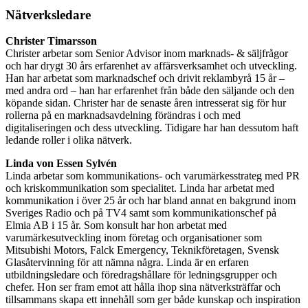
Nätverksledare
Christer Timarsson
Christer arbetar som Senior Advisor inom marknads- & säljfrågor
och har drygt 30 års erfarenhet av affärsverksamhet och utveckling.
Han har arbetat som marknadschef och drivit reklambyrå 15 år –
med andra ord – han har erfarenhet från både den säljande och den
köpande sidan. Christer har de senaste åren intresserat sig för hur
rollerna på en marknadsavdelning förändras i och med
digitaliseringen och dess utveckling. Tidigare har han dessutom haft
ledande roller i olika nätverk.
Linda von Essen Sylvén
Linda arbetar som kommunikations- och varumärkesstrateg med PR
och kriskommunikation som specialitet. Linda har arbetat med
kommunikation i över 25 år och har bland annat en bakgrund inom
Sveriges Radio och på TV4 samt som kommunikationschef på
Elmia AB i 15 år. Som konsult har hon arbetat med
varumärkesutveckling inom företag och organisationer som
Mitsubishi Motors, Falck Emergency, Teknikföretagen, Svensk
Glasåtervinning för att nämna några. Linda är en erfaren
utbildningsledare och föredragshållare för ledningsgrupper och
chefer. Hon ser fram emot att hålla ihop sina nätverksträffar och
tillsammans skapa ett innehåll som ger både kunskap och inspiration