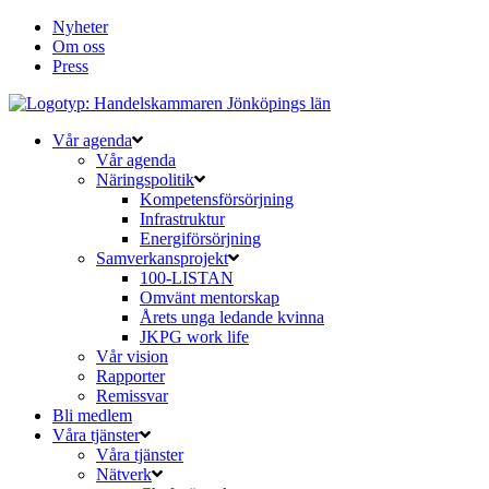
Nyheter
Om oss
Press
Vår agenda
Vår agenda
Näringspolitik
Kompetensförsörjning
Infrastruktur
Energiförsörjning
Samverkansprojekt
100-LISTAN
Omvänt mentorskap
Årets unga ledande kvinna
JKPG work life
Vår vision
Rapporter
Remissvar
Bli medlem
Våra tjänster
Våra tjänster
Nätverk