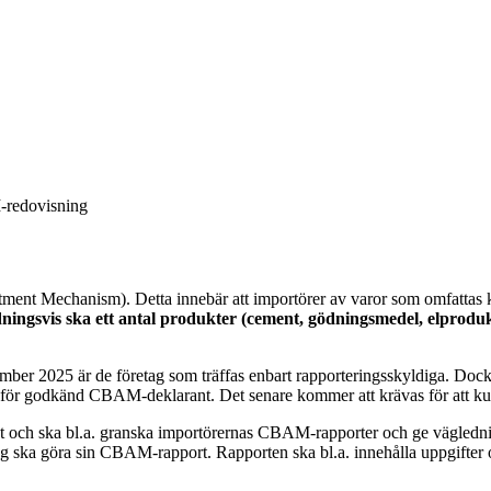
-redovisning
ent Mechanism). Detta innebär att importörer av varor som omfattas k
dningsvis ska ett antal produkter (cement, gödningsmedel, elproduk
ber 2025 är de företag som träffas enbart rapporteringsskyldiga. Dock k
ståndet för godkänd CBAM-deklarant. Det senare kommer att krävas för a
t och ska bl.a. granska importörernas CBAM-rapporter och ge väglednin
g ska göra sin CBAM-rapport. Rapporten ska bl.a. innehålla uppgifter