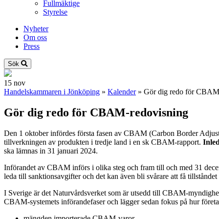
Fullmäktige
Styrelse
Nyheter
Om oss
Press
Sök
15
nov
Handelskammaren i Jönköping
»
Kalender
»
Gör dig redo för CBAM
Gör dig redo för CBAM-redovisning
Den 1 oktober infördes första fasen av CBAM (Carbon Border Adjustm
tillverkningen av produkten i tredje land i en sk CBAM-rapport.
Inle
ska lämnas in 31 januari 2024.
Införandet av CBAM införs i olika steg och fram till och med 31 decem
leda till sanktionsavgifter och det kan även bli svårare att få till
I Sverige är det Naturvårdsverket som är utsedd till CBAM-myndighe
CBAM-systemets införandefaser och lägger sedan fokus på hur företa
mängden importerade CBAM-varor