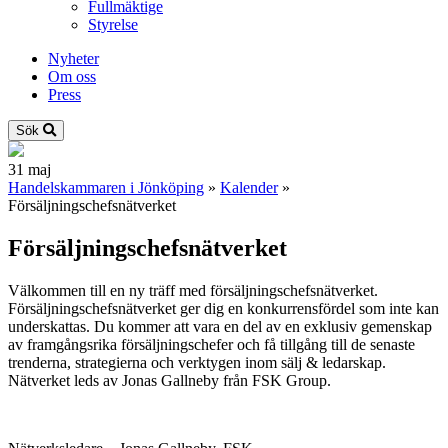
Fullmäktige
Styrelse
Nyheter
Om oss
Press
Sök
31
maj
Handelskammaren i Jönköping
»
Kalender
»
Försäljningschefsnätverket
Försäljningschefsnätverket
Välkommen till en ny träff med försäljningschefsnätverket.
Försäljningschefsnätverket ger dig en konkurrensfördel som inte kan
underskattas. Du kommer att vara en del av en exklusiv gemenskap
av framgångsrika försäljningschefer och få tillgång till de senaste
trenderna, strategierna och verktygen inom sälj & ledarskap.
Nätverket leds av Jonas Gallneby från FSK Group.