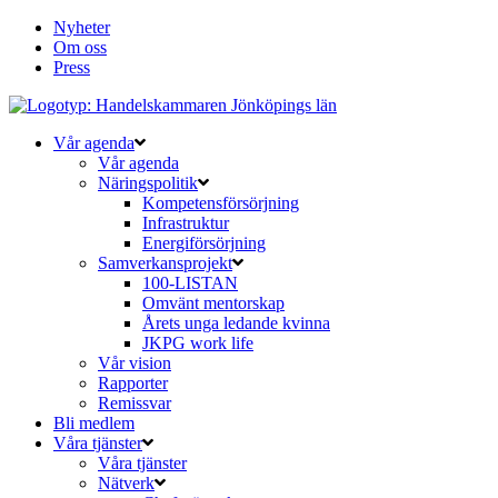
Nyheter
Om oss
Press
Vår agenda
Vår agenda
Näringspolitik
Kompetensförsörjning
Infrastruktur
Energiförsörjning
Samverkansprojekt
100-LISTAN
Omvänt mentorskap
Årets unga ledande kvinna
JKPG work life
Vår vision
Rapporter
Remissvar
Bli medlem
Våra tjänster
Våra tjänster
Nätverk