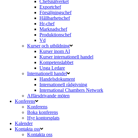
Chefsnätverket
Exportchef
Försäljningschef
Hållbarhetschef
Hr-chef
Marknadschef
Produktionschef
Vd
Kurser och utbildning
Kurser inom AI
Kurser internationell handel
Kompetenslabbet
Unga Ledare
Internationell handel
Handelsdokument
Internationell rådgivning
International Chambers Network
Affärsdrivande möten
Konferens
Konferens
Boka konferens
Hyr kontorsplats
Kalender
Kontakta oss
Kontakta oss