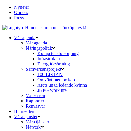
Nyheter
Om oss
Press
Vår agenda
Vår agenda
Näringspolitik
Kompetensförsörjning
Infrastruktur
Energiförsörjning
Samverkansprojekt
100-LISTAN
Omvänt mentorskap
Årets unga ledande kvinna
JKPG work life
Vår vision
Rapporter
Remissvar
Bli medlem
Våra tjänster
Våra tjänster
Nätverk