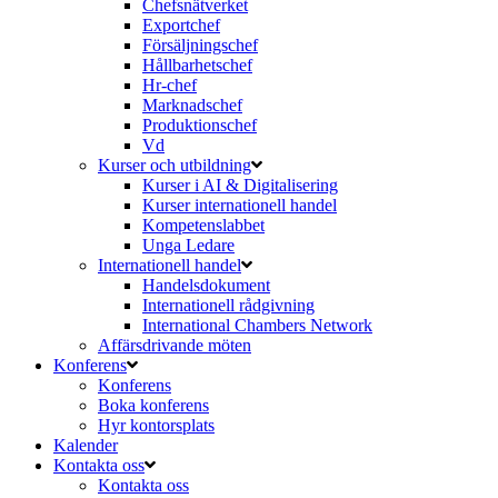
Chefsnätverket
Exportchef
Försäljningschef
Hållbarhetschef
Hr-chef
Marknadschef
Produktionschef
Vd
Kurser och utbildning
Kurser i AI & Digitalisering
Kurser internationell handel
Kompetenslabbet
Unga Ledare
Internationell handel
Handelsdokument
Internationell rådgivning
International Chambers Network
Affärsdrivande möten
Konferens
Konferens
Boka konferens
Hyr kontorsplats
Kalender
Kontakta oss
Kontakta oss