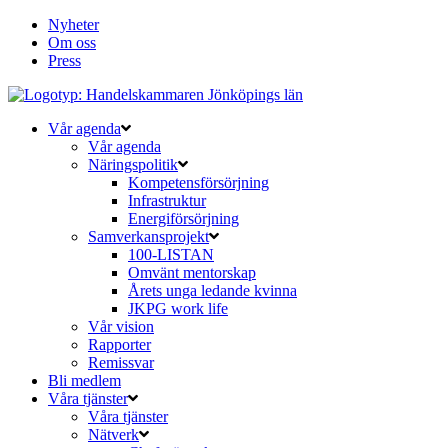
Nyheter
Om oss
Press
Vår agenda
Vår agenda
Näringspolitik
Kompetensförsörjning
Infrastruktur
Energiförsörjning
Samverkansprojekt
100-LISTAN
Omvänt mentorskap
Årets unga ledande kvinna
JKPG work life
Vår vision
Rapporter
Remissvar
Bli medlem
Våra tjänster
Våra tjänster
Nätverk