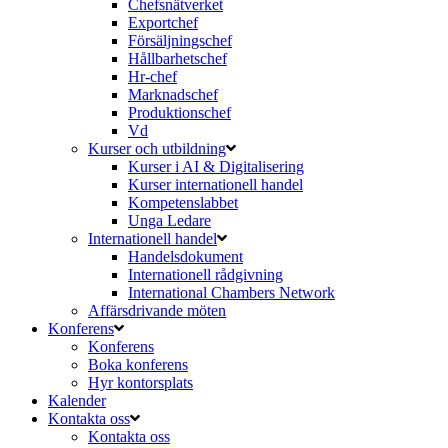
Chefsnätverket
Exportchef
Försäljningschef
Hållbarhetschef
Hr-chef
Marknadschef
Produktionschef
Vd
Kurser och utbildning
Kurser i AI & Digitalisering
Kurser internationell handel
Kompetenslabbet
Unga Ledare
Internationell handel
Handelsdokument
Internationell rådgivning
International Chambers Network
Affärsdrivande möten
Konferens
Konferens
Boka konferens
Hyr kontorsplats
Kalender
Kontakta oss
Kontakta oss