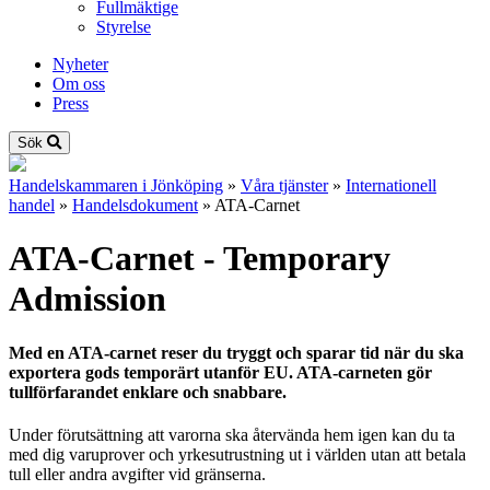
Fullmäktige
Styrelse
Nyheter
Om oss
Press
Sök
Handelskammaren i Jönköping
»
Våra tjänster
»
Internationell
handel
»
Handelsdokument
»
ATA-Carnet
ATA-Carnet - Temporary
Admission
Med en ATA-carnet reser du tryggt och sparar tid när du ska
exportera gods temporärt utanför EU. ATA-carneten gör
tullförfarandet enklare och snabbare.
Under förutsättning att varorna ska återvända hem igen kan du ta
med dig varuprover och yrkesutrustning ut i världen utan att betala
tull eller andra avgifter vid gränserna.