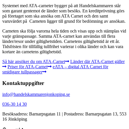
Systemet med ATA-carneter bygger på att Handelskammaren står
som garant gentemot de länder som besöks. En kreditprövning görs
på företaget som ska ansöka om ATA Carnet och den samt
varuvärdet på Carneten ligger till grund för bedömning av ansökan.
Carneten ska följa varorna hela tiden och visas upp och stämplas vid
varje gränspassage. Samma ATA-carnet kan användas till flera
länder/resor under giltighetstiden. Carnetens giltighetstid är ett år.
Tidsfristen för tillfällig tullfrihet varierar i olika länder och kan vara
kortare än carnetens giltighetstid.
Så här ansöker du om ATA-Carnet
Länder där ATA-Carnet gäller
Priser för ATA-Carnet
eATA – digital ATA Carnet för
smidigare tullpassager
Kontaktuppgifter
info@handelskammarenjonkoping.se
036-30 14 30
Besöksadress: Barnarpsgatan 11 | Postadress: Barnarpsgatan 13, 553
16 Jönköping