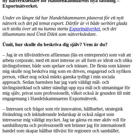
ny nätverksledare för Handelskammarens nya satsning –
Exportnätverket.
Under en längre tid har Handelskammaren planerat för ett nytt
nätverk och det på temat export. Därför är vi både oerhört glada
och stolta över att nu kunna starta
Exportnätverket
, och det
tillsammans med Ümit Dilek som nätverksledare.
Ümit, hur skulle du beskriva dig själv? Vem är du?
– Jag är en tillväxtdriven affärsman (läs en entreprenör) som valt att
arbeta corporate, med ett stort intresse av all form av idrott och olika
tävlingsformer, både som spelare och tränare. De flesta som känner
mig skulle nog beskriva mig som en driven, engagerad och nyfiken
person, vilket nog också märks ganska tydligt i min sociala
approach. Sedan barnsben har jag varit väldigt mål- och
tävlingsinriktad och sätter ständigt upp nya mål och utmaningar för
mig själv, privat som professionellt, vilket också är grunden till mitt
engagemang i Handelskammarens Exportnätverk.
– Intressen och frågor som rör innovation, hållbarhet, strategisk
förändring och inkluderande ledarskap är också något som
intresserar mig väldigt mycket. Jag tar gärna en mer aktiv roll för
samhällsnytta och professionellt sett brinner jag för internationell
handel som skapar hållbar tillväxt för regionen och samhället.