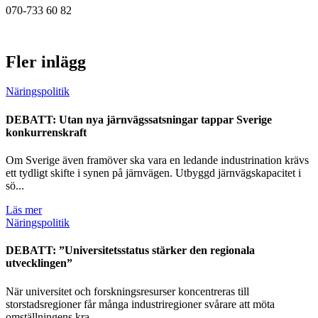
070-733 60 82
Fler inlägg
Näringspolitik
DEBATT: Utan nya järnvägssatsningar tappar Sverige
konkurrenskraft
Om Sverige även framöver ska vara en ledande industrination krävs
ett tydligt skifte i synen på järnvägen. Utbyggd järnvägskapacitet i
sö...
Läs mer
Näringspolitik
DEBATT: ”Universitetsstatus stärker den regionala
utvecklingen”
När universitet och forskningsresurser koncentreras till
storstadsregioner får många industriregioner svårare att möta
omställningens kra...