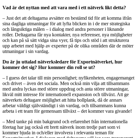
Vad är det nyttan med att vara med i ett nätverk likt detta?
– Just det att deltagarna avsätter en bestämd tid för att komma ifrån
sina dagliga utmaningar för att lyfta blicken in i de mer strategiska
och långsiktiga målen – i dialog med andra personer i liknande
roller. Deltagarna får nya kontakter, nya referenser, nya möjligheter
och kan på så sätt vidga sina vyer, få tips och stöd i att strukturera
upp arbetet med hjälp av experter på de olika områden där de möter
utmaningar i sin vardag.
Du är ju uttalad nätverksledare för Exportnätverket, hur
kommer det sig? Hur kommer din roll se ut?
– I guess det talar till min personlighet; nyfikenheten, engagemanget
och drivet – även det sociala. Men också min vilja att tillsammans
med andra lyckas med större uppdrag och anta större utmaningar,
likväl mitt intresse för internationell expansion och tillväxt. Att ge
nätverkets deltagare möjlighet att hitta bollplank, då de annars
arbetar väldigt självständigt i sin vardag, och tillsammans kunna
arbeta i ett team för gemensam tillväxt – det kommer vara givande!
– Med tanke på min bakgrund och erfarenhet från internationella
företag har jag också ett brett nätverk inom tredje part som vi
kommer bjuda in och/eller involvera i relevanta teman för