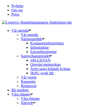
Nyheter
Om oss
Press
Vår agenda
Vår agenda
Näringspolitik
Kompetensförsörjning
Infrastruktur
Energiförsörjning
Samverkansprojekt
100-LISTAN
Omvänt mentorskap
Årets unga ledande kvinna
JKPG work life
Vår vision
Rapporter
Remissvar
Bli medlem
Våra tjänster
Våra tjänster
Nätverk