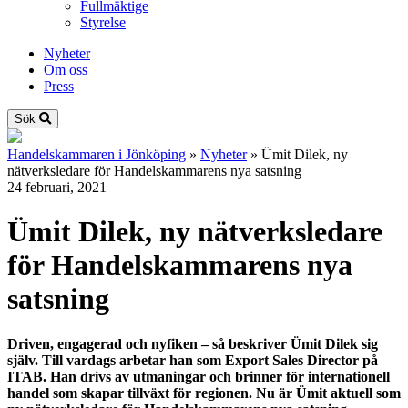
Fullmäktige
Styrelse
Nyheter
Om oss
Press
Sök
Handelskammaren i Jönköping
»
Nyheter
»
Ümit Dilek, ny
nätverksledare för Handelskammarens nya satsning
24 februari, 2021
Ümit Dilek, ny nätverksledare
för Handelskammarens nya
satsning
Driven, engagerad och nyfiken – så beskriver Ümit Dilek sig
själv. Till vardags arbetar han som Export Sales Director på
ITAB. Han drivs av utmaningar och brinner för internationell
handel som skapar tillväxt
för regionen. Nu är Ümit aktuell som