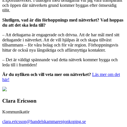
Exportnätverket. I dialogen med deltagarna vill jag vara transparant
och öppen där nätverkets grund kommer byggas efter ömsesidig
tillit.
Slutligen, vad är din förhoppnings med nätverket? Vad hoppas
du att det ska leda till?
– Att deltagarna är engagerade och drivna. Att de har mål med sitt
deltagande i nätverket. Att de vill hjälpas åt och skapa tillväxt
tillsammans – för våra bolag och för vår region. Förhoppningsvis
hittar de också nya långsiktiga och affärsnyttiga kontakter.
– Det är väldigt spännande vad detta nätverk kommer bygga och
leda till i framtiden!
Är du nyfiken och vill veta mer om nätverket?
Läs mer om det
här!
Clara Ericsson
Kommunikatör
clara.ericsson@handelskammarenjonkoping.se