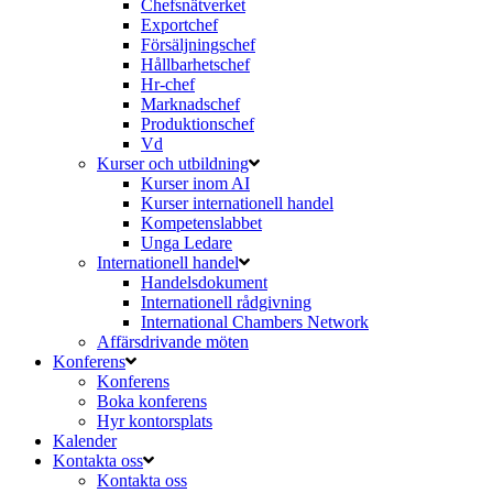
Chefsnätverket
Exportchef
Försäljningschef
Hållbarhetschef
Hr-chef
Marknadschef
Produktionschef
Vd
Kurser och utbildning
Kurser inom AI
Kurser internationell handel
Kompetenslabbet
Unga Ledare
Internationell handel
Handelsdokument
Internationell rådgivning
International Chambers Network
Affärsdrivande möten
Konferens
Konferens
Boka konferens
Hyr kontorsplats
Kalender
Kontakta oss
Kontakta oss