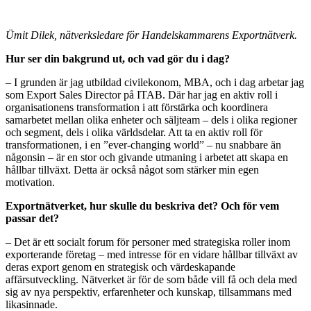
Ümit Dilek, nätverksledare för Handelskammarens Exportnätverk.
Hur ser din bakgrund ut, och vad gör du i dag?
– I grunden är jag utbildad civilekonom, MBA, och i dag arbetar jag
som Export Sales Director på ITAB. Där har jag en aktiv roll i
organisationens transformation i att förstärka och koordinera
samarbetet mellan olika enheter och säljteam – dels i olika regioner
och segment, dels i olika världsdelar. Att ta en aktiv roll för
transformationen, i en ”ever-changing world” – nu snabbare än
någonsin – är en stor och givande utmaning i arbetet att skapa en
hållbar tillväxt. Detta är också något som stärker min egen
motivation.
Exportnätverket, hur skulle du beskriva det? Och för vem
passar det?
– Det är ett socialt forum för personer med strategiska roller inom
exporterande företag – med intresse för en vidare hållbar tillväxt av
deras export genom en strategisk och värdeskapande
affärsutveckling. Nätverket är för de som både vill få och dela med
sig av nya perspektiv, erfarenheter och kunskap, tillsammans med
likasinnade.