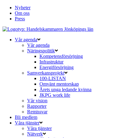
Nyheter
Om oss
Press
Vår agenda
Vår agenda
Näringspolitik
Kompetensförsörjning
Infrastruktur
Energiförsörjning
Samverkansprojekt
100-LISTAN
Omvänt mentorskap
Årets unga ledande kvinna
JKPG work life
Vår vision
Rapporter
Remissvar
Bli medlem
Våra tjänster
Våra tjänster
Nätverk