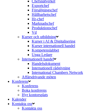
Chefsnätverket
Exportchef
Försäljningschef
Hållbarhetschef
Hr-chef
Marknadschef
Produktionschef
Vd
Kurser och utbildning
Kurser i AI & Digitalisering
Kurser internationell handel
Kompetenslabbet
Unga Ledare
Internationell handel
Handelsdokument
Internationell rådgivning
International Chambers Network
Affärsdrivande möten
Konferens
Konferens
Boka konferens
Hyr kontorsplats
Kalender
Kontakta oss
Kontakta oss