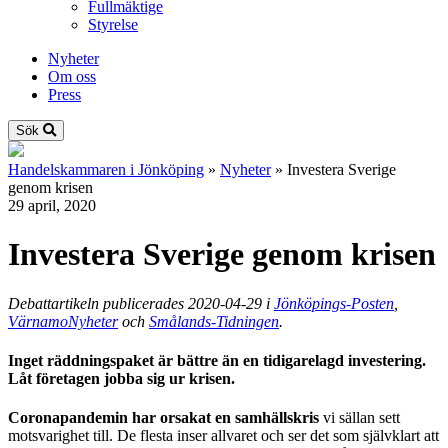
Fullmäktige
Styrelse
Nyheter
Om oss
Press
Sök
Handelskammaren i Jönköping
»
Nyheter
»
Investera Sverige
genom krisen
29 april, 2020
Investera Sverige genom krisen
Debattartikeln publicerades 2020-04-29 i
Jönköpings-Posten
,
VärnamoNyheter
och
Smålands-Tidningen
.
Inget räddningspaket är bättre än en tidigarelagd investering.
Låt företagen jobba sig ur krisen.
Coronapandemin har orsakat en samhällskris
vi sällan sett
motsvarighet till. De flesta inser allvaret och ser det som självklart att