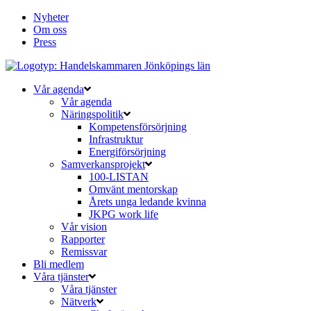
Nyheter
Om oss
Press
Vår agenda
Vår agenda
Näringspolitik
Kompetensförsörjning
Infrastruktur
Energiförsörjning
Samverkansprojekt
100-LISTAN
Omvänt mentorskap
Årets unga ledande kvinna
JKPG work life
Vår vision
Rapporter
Remissvar
Bli medlem
Våra tjänster
Våra tjänster
Nätverk