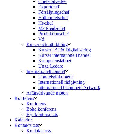
Chefsnätverket
Exportchef
Försäljningschef
Hållbarhetschef
Hr-chef
Marknadschef
Produktionschef
Vd
Kurser och utbildning
Kurser i AI & Digitalisering
Kurser internationell handel
Kompetenslabbet
Unga Ledare
Internationell handel
Handelsdokument
Internationell rådgivning
International Chambers Network
Affärsdrivande möten
Konferens
Konferens
Boka konferens
Hyr kontorsplats
Kalender
Kontakta oss
Kontakta oss