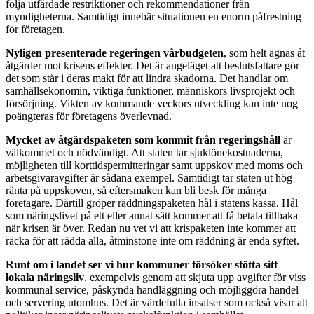
följa utfärdade restriktioner och rekommendationer från
myndigheterna. Samtidigt innebär situationen en enorm påfrestning
för företagen.
Nyligen presenterade regeringen vårbudgeten
, som helt ägnas åt
åtgärder mot krisens effekter. Det är angeläget att beslutsfattare gör
det som står i deras makt för att lindra skadorna. Det handlar om
samhällsekonomin, viktiga funktioner, människors livsprojekt och
försörjning. Vikten av kommande veckors utveckling kan inte nog
poängteras för företagens överlevnad.
Mycket av åtgärdspaketen som kommit från regeringshåll
är
välkommet och nödvändigt. Att staten tar sjuklönekostnaderna,
möjligheten till korttidspermitteringar samt uppskov med moms och
arbetsgivaravgifter är sådana exempel. Samtidigt tar staten ut hög
ränta på uppskoven, så eftersmaken kan bli besk för många
företagare. Därtill gröper räddningspaketen hål i statens kassa. Hål
som näringslivet på ett eller annat sätt kommer att få betala tillbaka
när krisen är över. Redan nu vet vi att krispaketen inte kommer att
räcka för att rädda alla, åtminstone inte om räddning är enda syftet.
Runt om i landet ser vi hur kommuner försöker stötta sitt
lokala näringsliv
, exempelvis genom att skjuta upp avgifter för viss
kommunal service, påskynda handläggning och möjliggöra handel
och servering utomhus. Det är värdefulla insatser som också visar att