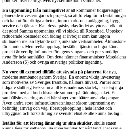
politiker inser näringslivets nyckelfunktion i samhället.
En uppmaning från näringslivet
är att kommuner tidigarelägger
planerade investeringar och projekt, så att företag får in beställningar
och kan utföra riktiga arbeten, inom mark- och anläggning, bygg,
service och tjänster. Kan dessa påskyndas är det av yttersta vikt att
det görs! Samma uppmaning vill vi skicka till Rosenbad. Uppskov,
reducerade kostnader och bidrag är livbojar som kan utgöra
skillnaden mellan flytande och sjunkande verksamheter. Åtminstone
för stunden. Men reella uppdrag, beställda tjänster och godkända
projekt är verklig luft under förtagens vingar – och ger samtidigt
nytta för hela samhället. Om detta nämner finansminister Magdalena
Andersson (S) och övriga ansvariga politiker ingenting.
Nu vore till exempel tillfälle att skynda på planerna
för nya,
moderna stambanor genom Sverige. En enormt viktig investering
som motiveras av Sveriges framtida, hållbara tillväxt. Partier som
tidigare ställt sig tveksamma till kostnadernas storlek, har idag inga
problem med att buda hisnande summor på räddningspaket. En
samhällsinvestering av det här slaget vore bättre använda pengar.
Även andra stora infrastruktursatsningar såsom upprustning av
befintlig järnväg och väg, fiberuppkoppling i hela landet och
utbyggnad och förstärkning av svenskt elnät skulle kunna tas tag i.
Istället för att företag lånar sig ur sina skulder
, skulle staten
kunna låna för välbehövliga investeringar för vårt land. Det skulle