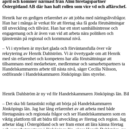
april och kommer närmast från Almi företagspartner
Östergötland AB där han haft rollen som vice vd och affärschef.
Henrik har en gedigen erfarenhet av att jobba med näringslivsfrågor.
Han har i många år verkat för att företag ska få goda förutsättningar
till utveckling och tillväxt. Han har ett stort samhällsintresse och
engagemang och är även van vid att arbeta nära politiken och
tjänstemän på regional och kommunal nivå.
– Vi i styrelsen är mycket glada och förväntansfulla över vår
rekrytering av Henrik Dahlström. Vi är övertygade om att Henrik
med sin erfarenhet och kompetens har alla förutsättningar att
tillsammans med medarbetare, medlemmar och samarbetspartners ta
Handelskammarens arbete till nästa nivå, säger Cecilia Nilsson,
ordförande i Handelskammaren Jönköpings läns styrelse.
Henrik Dahlström är ny vd för Handelskammaren Jönköpings län. Bil
– Det ska bli fantastiskt roligt att börja på Handelskammaren
Jönköpings län. Jag har lång erfarenhet av att arbeta med både
företagsnära och regionala frågor och ser Handelskammaren som en
viktig plattform till att bidra till utveckling av företag och region. Jag
arbetar idag i Östergötland och ser fram emot att lära känna företag