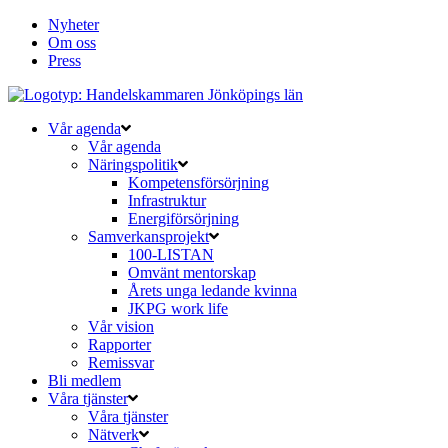
Nyheter
Om oss
Press
Vår agenda
Vår agenda
Näringspolitik
Kompetensförsörjning
Infrastruktur
Energiförsörjning
Samverkansprojekt
100-LISTAN
Omvänt mentorskap
Årets unga ledande kvinna
JKPG work life
Vår vision
Rapporter
Remissvar
Bli medlem
Våra tjänster
Våra tjänster
Nätverk