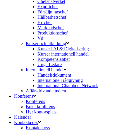
Chefsnätverket
Exportchef
Försäljningschef
Hållbarhetschef
Hr-chef
Marknadschef
Produktionschef
Vd
Kurser och utbildning
Kurser i AI & Digitalisering
Kurser internationell handel
Kompetenslabbet
Unga Ledare
Internationell handel
Handelsdokument
Internationell rådgivning
International Chambers Network
Affärsdrivande möten
Konferens
Konferens
Boka konferens
Hyr kontorsplats
Kalender
Kontakta oss
Kontakta oss