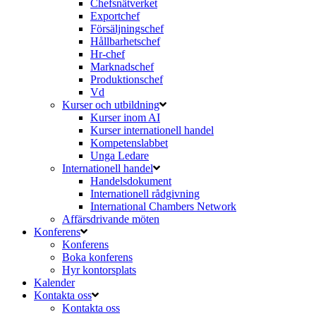
Chefsnätverket
Exportchef
Försäljningschef
Hållbarhetschef
Hr-chef
Marknadschef
Produktionschef
Vd
Kurser och utbildning
Kurser inom AI
Kurser internationell handel
Kompetenslabbet
Unga Ledare
Internationell handel
Handelsdokument
Internationell rådgivning
International Chambers Network
Affärsdrivande möten
Konferens
Konferens
Boka konferens
Hyr kontorsplats
Kalender
Kontakta oss
Kontakta oss