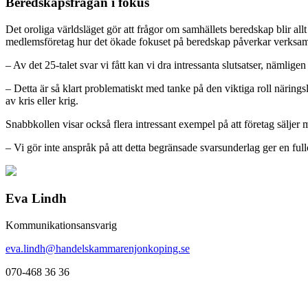
Beredskapsfrågan i fokus
Det oroliga världsläget gör att frågor om samhällets beredskap blir all
medlemsföretag hur det ökade fokuset på beredskap påverkar verksam
– Av det 25-talet svar vi fått kan vi dra intressanta slutsatser, nämlig
– Detta är så klart problematiskt med tanke på den viktiga roll närings
av kris eller krig.
Snabbkollen visar också flera intressant exempel på att företag säljer
– Vi gör inte anspråk på att detta begränsade svarsunderlag ger en fu
Eva Lindh
Kommunikationsansvarig
eva.lindh@handelskammarenjonkoping.se
070-468 36 36