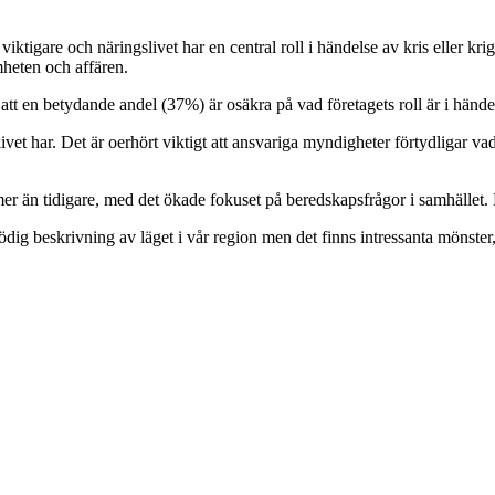
t viktigare och näringslivet har en central roll i händelse av kris eller
heten och affären.
en att en betydande andel (37%) är osäkra på vad företagets roll är i händ
livet har. Det är oerhört viktigt att ansvariga myndigheter förtydligar v
 mer än tidigare, med det ökade fokuset på beredskapsfrågor i samhället.
llödig beskrivning av läget i vår region men det finns intressanta mönst