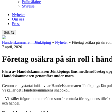
Fullmäktige
Styrelse
Nyheter
Om oss
Press
Sök
Handelskammaren i Jönköping
»
Nyheter
»
Företag osäkra på sin roll
7 april, 2026
Företag osäkra på sin roll i händ
Flera av Handelskammaren Jönköpings läns medlemsföretag uppger
Handelskammaren genomfört under mars.
Genom ett nystartat initiativ tar Handelskammaren Jönökpings län pulse
Vi kallar det Handelskammarens snabbkoll.
– Vi ställer frågor inom områden som är centrala för regionens tillväxt
och handel.