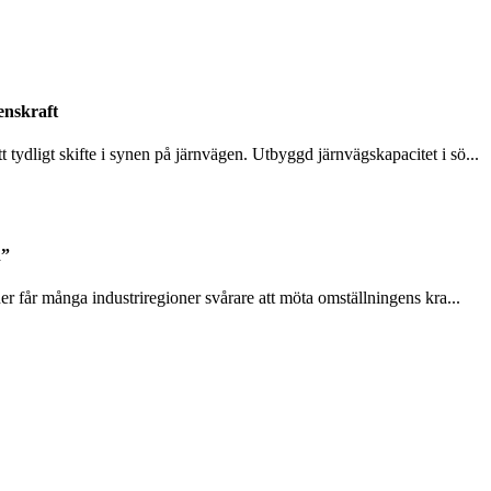
enskraft
tydligt skifte i synen på järnvägen. Utbyggd järnvägskapacitet i sö...
n”
ner får många industriregioner svårare att möta omställningens kra...