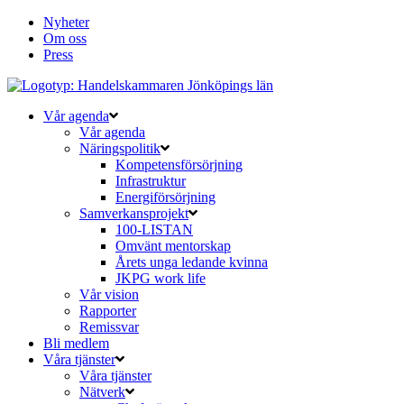
Nyheter
Om oss
Press
Vår agenda
Vår agenda
Näringspolitik
Kompetensförsörjning
Infrastruktur
Energiförsörjning
Samverkansprojekt
100-LISTAN
Omvänt mentorskap
Årets unga ledande kvinna
JKPG work life
Vår vision
Rapporter
Remissvar
Bli medlem
Våra tjänster
Våra tjänster
Nätverk