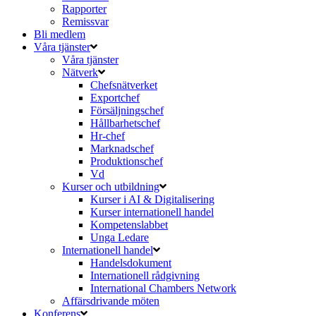
Rapporter
Remissvar
Bli medlem
Våra tjänster
Våra tjänster
Nätverk
Chefsnätverket
Exportchef
Försäljningschef
Hållbarhetschef
Hr-chef
Marknadschef
Produktionschef
Vd
Kurser och utbildning
Kurser i AI & Digitalisering
Kurser internationell handel
Kompetenslabbet
Unga Ledare
Internationell handel
Handelsdokument
Internationell rådgivning
International Chambers Network
Affärsdrivande möten
Konferens