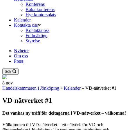
Konferens
Boka konferens
Hyr kontorsplats
Kalender
Kontakta oss
Kontakta oss
Fullmäktige
Styrelse
Nyheter
Om oss
Press
Sök
8
nov
Handelskammaren i Jönköping
»
Kalender
»
VD-nätverket #1
VD-nätverket #1
Det vankas ny träff för deltagarna i VD-nätverket – välkomna!
Välkommen till VD-nätverket – ett nätverk för VD och
företagsledare i Jönköpings län som genom inspiration och