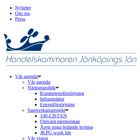
Nyheter
Om oss
Press
Vår agenda
Vår agenda
Näringspolitik
Kompetensförsörjning
Infrastruktur
Energiförsörjning
Samverkansprojekt
100-LISTAN
Omvänt mentorskap
Årets unga ledande kvinna
JKPG work life
Vår vision