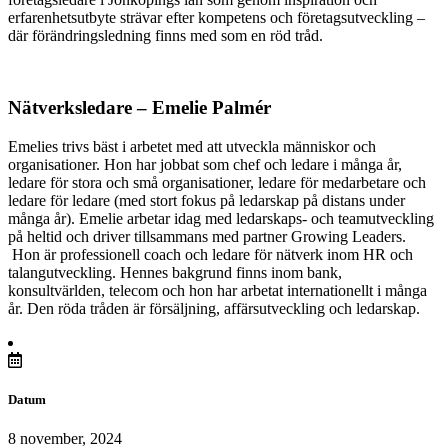
erfarenhetsutbyte strävar efter kompetens och företagsutveckling –
där förändringsledning finns med som en röd tråd.
Nätverksledare – Emelie Palmér
Emelies trivs bäst i arbetet med att utveckla människor och
organisationer. Hon har jobbat som chef och ledare i många år,
ledare för stora och små organisationer, ledare för medarbetare och
ledare för ledare (med stort fokus på ledarskap på distans under
många år). Emelie arbetar idag med ledarskaps- och teamutveckling
på heltid och driver tillsammans med partner Growing Leaders.
Hon är professionell coach och ledare för nätverk inom HR och
talangutveckling. Hennes bakgrund finns inom bank,
konsultvärlden, telecom och hon har arbetat internationellt i många
år. Den röda tråden är försäljning, affärsutveckling och ledarskap.
Datum
8 november, 2024