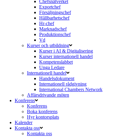
Chefsnätverket
Exportchef
Försäljningschef
Hållbarhetschef
Hr-chef
Marknadschef
Produktionschef
Vd
Kurser och utbildning
Kurser i AI & Digitalisering
Kurser internationell handel
Kompetenslabbet
Unga Ledare
Internationell handel
Handelsdokument
Internationell rådgivning
International Chambers Network
Affärsdrivande möten
Konferens
Konferens
Boka konferens
Hyr kontorsplats
Kalender
Kontakta oss
Kontakta oss