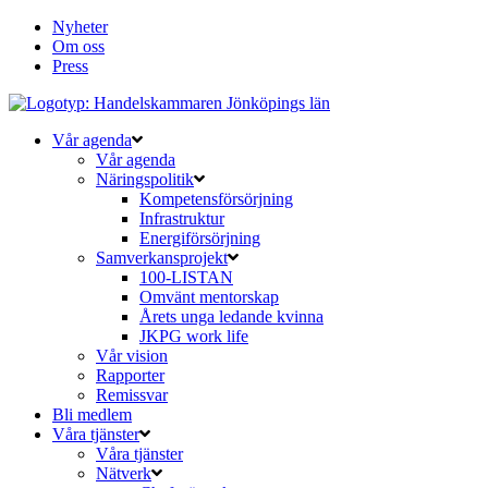
Nyheter
Om oss
Press
Vår agenda
Vår agenda
Näringspolitik
Kompetensförsörjning
Infrastruktur
Energiförsörjning
Samverkansprojekt
100-LISTAN
Omvänt mentorskap
Årets unga ledande kvinna
JKPG work life
Vår vision
Rapporter
Remissvar
Bli medlem
Våra tjänster
Våra tjänster
Nätverk