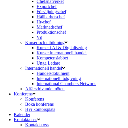
Chefsnätverket
Exportchef
Försäljningschef
Hållbarhetschef
Hr-chef
Marknadschef
Produktionschef
Vd
Kurser och utbildning
Kurser i AI & Digitalisering
Kurser internationell handel
Kompetenslabbet
Unga Ledare
Internationell handel
Handelsdokument
Internationell rådgivning
International Chambers Network
Affärsdrivande möten
Konferens
Konferens
Boka konferens
Hyr kontorsplats
Kalender
Kontakta oss
Kontakta oss