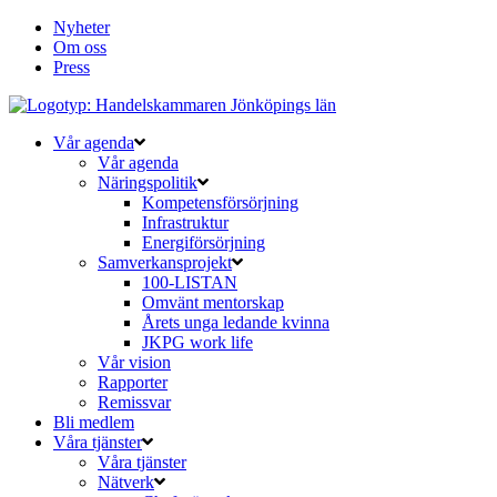
Nyheter
Om oss
Press
Vår agenda
Vår agenda
Näringspolitik
Kompetensförsörjning
Infrastruktur
Energiförsörjning
Samverkansprojekt
100-LISTAN
Omvänt mentorskap
Årets unga ledande kvinna
JKPG work life
Vår vision
Rapporter
Remissvar
Bli medlem
Våra tjänster
Våra tjänster
Nätverk