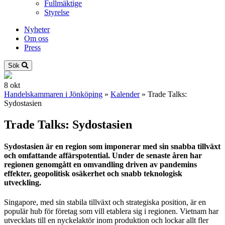
Fullmäktige
Styrelse
Nyheter
Om oss
Press
Sök
8
okt
Handelskammaren i Jönköping
»
Kalender
»
Trade Talks:
Sydostasien
Trade Talks: Sydostasien
Sydostasien är en region som imponerar med sin snabba tillväxt
och omfattande affärspotential. Under de senaste åren har
regionen genomgått en omvandling driven av pandemins
effekter, geopolitisk osäkerhet och snabb teknologisk
utveckling.
Singapore, med sin stabila tillväxt och strategiska position, är en
populär hub för företag som vill etablera sig i regionen. Vietnam har
utvecklats till en nyckelaktör inom produktion och lockar allt fler