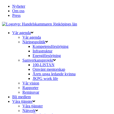
Nyheter
Om oss
Press
Vår agenda
Vår agenda
Näringspolitik
Kompetensförsörjning
Infrastruktur
Energiförsörjning
Samverkansprojekt
100-LISTAN
Omvänt mentorskap
Årets unga ledande kvinna
JKPG work life
Vår vision
Rapporter
Remissvar
Bli medlem
Våra tjänster
Våra tjänster
Nätverk