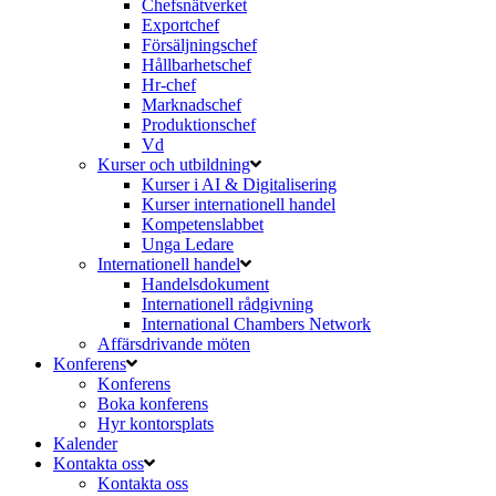
Chefsnätverket
Exportchef
Försäljningschef
Hållbarhetschef
Hr-chef
Marknadschef
Produktionschef
Vd
Kurser och utbildning
Kurser i AI & Digitalisering
Kurser internationell handel
Kompetenslabbet
Unga Ledare
Internationell handel
Handelsdokument
Internationell rådgivning
International Chambers Network
Affärsdrivande möten
Konferens
Konferens
Boka konferens
Hyr kontorsplats
Kalender
Kontakta oss
Kontakta oss