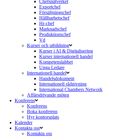
Chefsnätverket
Exportchef
Försäljningschef
Hållbarhetschef
Hr-chef
Marknadschef
Produktionschef
Vd
Kurser och utbildning
Kurser i AI & Digitalisering
Kurser internationell handel
Kompetenslabbet
Unga Ledare
Internationell handel
Handelsdokument
Internationell rådgivning
International Chambers Network
Affärsdrivande möten
Konferens
Konferens
Boka konferens
Hyr kontorsplats
Kalender
Kontakta oss
Kontakta oss