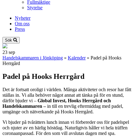
Fullmäktige
Styrelse
Nyheter
Om oss
Press
Sök
23
sep
Handelskammaren i Jönköping
»
Kalender
»
Padel på Hooks
Herrgård
Padel på Hooks Herrgård
Det är fortsatt oroligt i världen. Många aktiviteter och resor har fått
ställas in. Vi alla behöver något annat att tänka på för en stund,
därför bjuder vi –
Global Invest, Hooks Herrgård och
Handelskammaren –
in till en trevlig eftermiddag med padel,
umgänge och nätverkande på Hooks Herrgård.
Vi bjuder på tvårätters lunch innan vi förbereder oss för padelspel
och njuter av en härlig höstdag. Naturligtvis håller vi hela träffen
coronaanpassad. För den som vill avslutas dagen med spa.