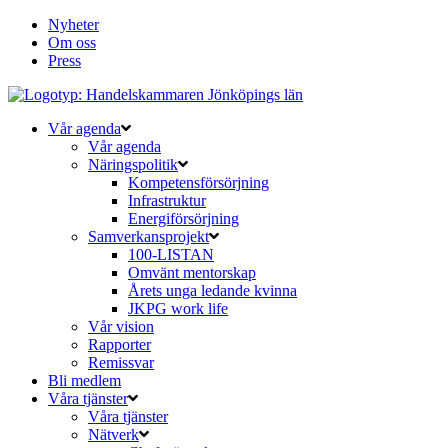
Nyheter
Om oss
Press
Vår agenda
Vår agenda
Näringspolitik
Kompetensförsörjning
Infrastruktur
Energiförsörjning
Samverkansprojekt
100-LISTAN
Omvänt mentorskap
Årets unga ledande kvinna
JKPG work life
Vår vision
Rapporter
Remissvar
Bli medlem
Våra tjänster
Våra tjänster
Nätverk