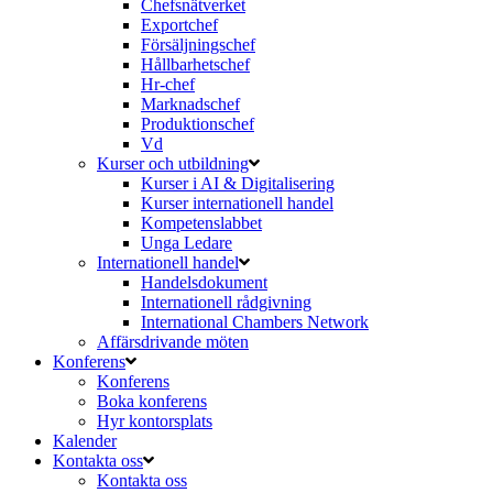
Chefsnätverket
Exportchef
Försäljningschef
Hållbarhetschef
Hr-chef
Marknadschef
Produktionschef
Vd
Kurser och utbildning
Kurser i AI & Digitalisering
Kurser internationell handel
Kompetenslabbet
Unga Ledare
Internationell handel
Handelsdokument
Internationell rådgivning
International Chambers Network
Affärsdrivande möten
Konferens
Konferens
Boka konferens
Hyr kontorsplats
Kalender
Kontakta oss
Kontakta oss