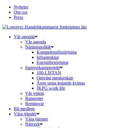
Nyheter
Om oss
Press
Vår agenda
Vår agenda
Näringspolitik
Kompetensförsörjning
Infrastruktur
Energiförsörjning
Samverkansprojekt
100-LISTAN
Omvänt mentorskap
Årets unga ledande kvinna
JKPG work life
Vår vision
Rapporter
Remissvar
Bli medlem
Våra tjänster
Våra tjänster
Nätverk