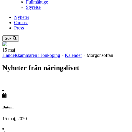
Fullmäktige
Styrelse
Nyheter
Om oss
Press
Sök
15
maj
Handelskammaren i Jönköping
»
Kalender
»
Morgonsoffan
Nyheter från näringslivet
Datum
15 maj, 2020