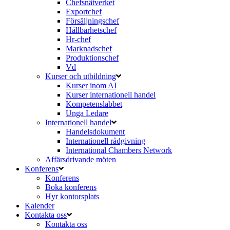
Chefsnätverket
Exportchef
Försäljningschef
Hållbarhetschef
Hr-chef
Marknadschef
Produktionschef
Vd
Kurser och utbildning
Kurser inom AI
Kurser internationell handel
Kompetenslabbet
Unga Ledare
Internationell handel
Handelsdokument
Internationell rådgivning
International Chambers Network
Affärsdrivande möten
Konferens
Konferens
Boka konferens
Hyr kontorsplats
Kalender
Kontakta oss
Kontakta oss