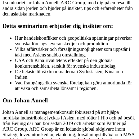
I seminariet tar Johan Annell, ARC Group, med dig på en resa till
andra sidan jorden och bjuder på insikter, tips och erfarenheter från
den asiatiska marknaden.
Detta seminarium erbjuder dig insikter om:
Hur handelskonflikter och geopolitiska spänningar påverkar
svenska företags leveranskedjor och produktion.
Vilka affärsrisker och försäljningsmöjligheter som uppstår i
takt med Asiens snabba omställning.
USA och Kina-rivalitetens effekter på den globala
konkurrensbilden, särskilt för svenska industribolag.
De hetaste tillväxtmarknaderna i Sydostasien, Kina och
Indien.
Vad framgångsrika svenska företag kan göra annorlunda för
att växa och samarbeta lönsamt i regionen.
Om Johan Annell
Johan Annell är managementkonsult fokuserad på att hjälpa
nordiska industribolag lyckas i Asien, med rötter i Hjo och på besök
från Beijing där han bor sedan 2019 och arbetar som Partner på
ARC Group. ARC Group är en ledande global rådgivare inom
Strategi, leverantörskedjor, etablering, försäljningstillväxt och M&A