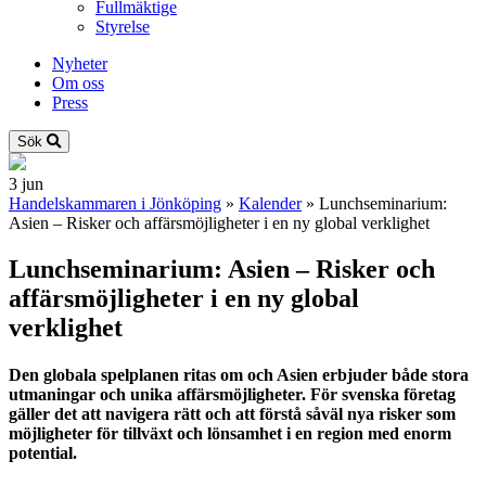
Fullmäktige
Styrelse
Nyheter
Om oss
Press
Sök
3
jun
Handelskammaren i Jönköping
»
Kalender
»
Lunchseminarium:
Asien – Risker och affärsmöjligheter i en ny global verklighet
Lunchseminarium: Asien – Risker och
affärsmöjligheter i en ny global
verklighet
Den globala spelplanen ritas om och Asien erbjuder både stora
utmaningar och unika affärsmöjligheter. För svenska företag
gäller det att navigera rätt och att förstå såväl nya risker som
möjligheter för tillväxt och lönsamhet i en region med enorm
potential.