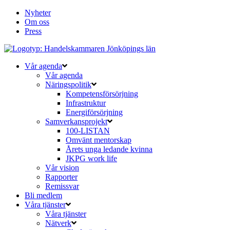
Nyheter
Om oss
Press
Vår agenda
Vår agenda
Näringspolitik
Kompetensförsörjning
Infrastruktur
Energiförsörjning
Samverkansprojekt
100-LISTAN
Omvänt mentorskap
Årets unga ledande kvinna
JKPG work life
Vår vision
Rapporter
Remissvar
Bli medlem
Våra tjänster
Våra tjänster
Nätverk