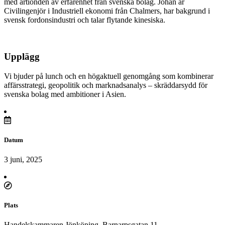
med årtionden av erfarenhet från svenska bolag. Johan är
Civilingenjör i Industriell ekonomi från Chalmers, har bakgrund i
svensk fordonsindustri och talar flytande kinesiska.
Upplägg
Vi bjuder på lunch och en högaktuell genomgång som kombinerar
affärsstrategi, geopolitik och marknadsanalys – skräddarsydd för
svenska bolag med ambitioner i Asien.
Datum
3 juni, 2025
Plats
Handelskammaren Jönköping, Barnarpsgatan 11