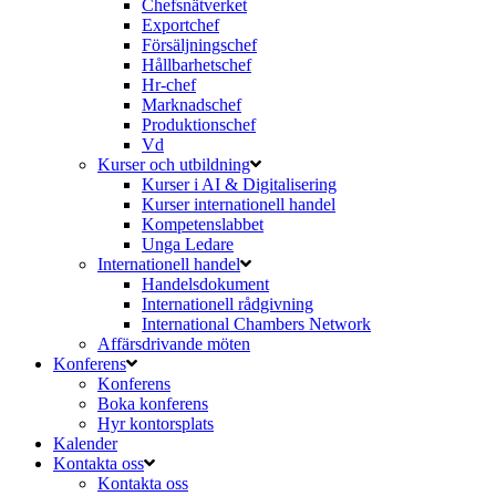
Chefsnätverket
Exportchef
Försäljningschef
Hållbarhetschef
Hr-chef
Marknadschef
Produktionschef
Vd
Kurser och utbildning
Kurser i AI & Digitalisering
Kurser internationell handel
Kompetenslabbet
Unga Ledare
Internationell handel
Handelsdokument
Internationell rådgivning
International Chambers Network
Affärsdrivande möten
Konferens
Konferens
Boka konferens
Hyr kontorsplats
Kalender
Kontakta oss
Kontakta oss