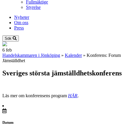
Fullmäktige
Styrelse
Nyheter
Om oss
Press
Sök
6
feb
Handelskammaren i Jönköping
»
Kalender
»
Konferens: Forum
Jämställdhet
Sveriges största jämställdhetskonferens
Läs mer om konferensens program
HÄR
.
Datum