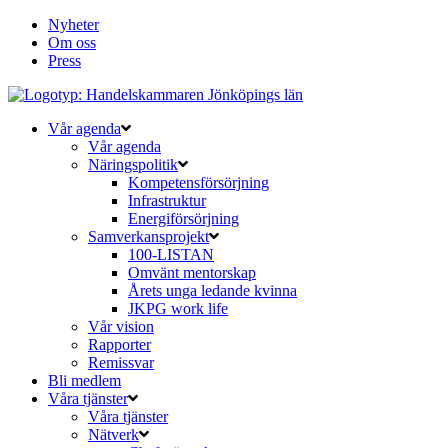
Nyheter
Om oss
Press
Vår agenda
Vår agenda
Näringspolitik
Kompetensförsörjning
Infrastruktur
Energiförsörjning
Samverkansprojekt
100-LISTAN
Omvänt mentorskap
Årets unga ledande kvinna
JKPG work life
Vår vision
Rapporter
Remissvar
Bli medlem
Våra tjänster
Våra tjänster
Nätverk