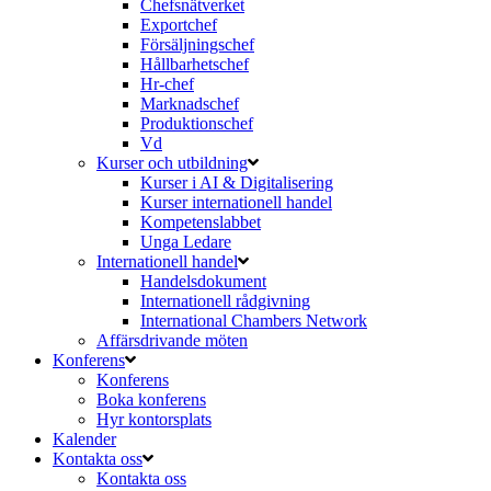
Chefsnätverket
Exportchef
Försäljningschef
Hållbarhetschef
Hr-chef
Marknadschef
Produktionschef
Vd
Kurser och utbildning
Kurser i AI & Digitalisering
Kurser internationell handel
Kompetenslabbet
Unga Ledare
Internationell handel
Handelsdokument
Internationell rådgivning
International Chambers Network
Affärsdrivande möten
Konferens
Konferens
Boka konferens
Hyr kontorsplats
Kalender
Kontakta oss
Kontakta oss