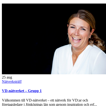
25
aug
Nätverksträff
VD-nätverket – Grupp 1
Välkommen till VD-nätverket – ett nätverk för VD:ar och
företagsledare i Jönköpings län som genom inspiration och erf...