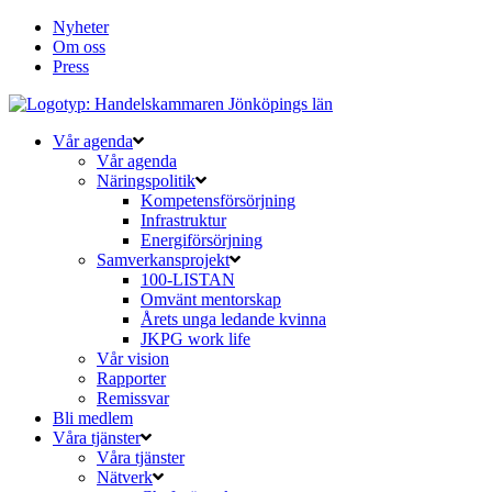
Nyheter
Om oss
Press
Vår agenda
Vår agenda
Näringspolitik
Kompetensförsörjning
Infrastruktur
Energiförsörjning
Samverkansprojekt
100-LISTAN
Omvänt mentorskap
Årets unga ledande kvinna
JKPG work life
Vår vision
Rapporter
Remissvar
Bli medlem
Våra tjänster
Våra tjänster
Nätverk