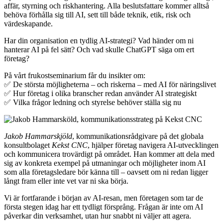
affär, styrning och riskhantering. Alla beslutsfattare kommer alltså
behöva förhålla sig till AI, sett till både teknik, etik, risk och
värdeskapande.
Har din organisation en tydlig AI-strategi? Vad händer om ni
hanterar AI på fel sätt? Och vad skulle ChatGPT säga om ert
företag?
På vårt frukostseminarium får du insikter om:
✅ De största möjligheterna – och riskerna – med AI för näringslivet
✅ Hur företag i olika branscher redan använder AI strategiskt
✅ Vilka frågor ledning och styrelse behöver ställa sig nu
Jakob Hammarskjöld
, kommunikationsrådgivare på det globala
konsultbolaget
Kekst CNC
, hjälper företag navigera AI-utvecklingen
och kommunicera trovärdigt på området. Han kommer att dela med
sig av konkreta exempel på utmaningar och möjligheter inom AI
som alla företagsledare bör känna till – oavsett om ni redan ligger
långt fram eller inte vet var ni ska börja.
Vi är fortfarande i början av AI-resan, men företagen som tar de
första stegen idag har ett tydligt försprång. Frågan är inte om AI
påverkar din verksamhet, utan hur snabbt ni väljer att agera.