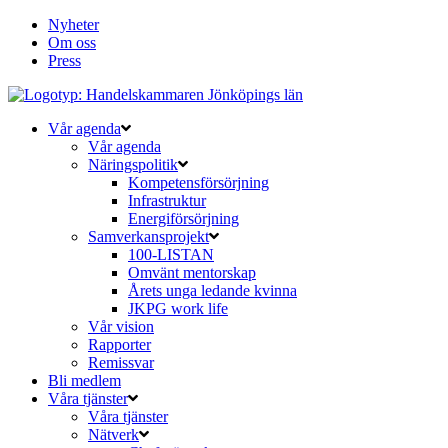
Nyheter
Om oss
Press
Vår agenda
Vår agenda
Näringspolitik
Kompetensförsörjning
Infrastruktur
Energiförsörjning
Samverkansprojekt
100-LISTAN
Omvänt mentorskap
Årets unga ledande kvinna
JKPG work life
Vår vision
Rapporter
Remissvar
Bli medlem
Våra tjänster
Våra tjänster
Nätverk