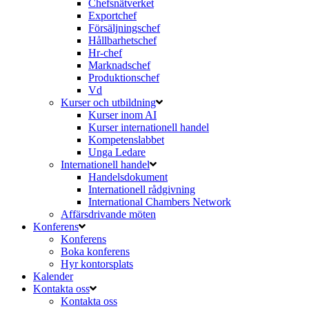
Chefsnätverket
Exportchef
Försäljningschef
Hållbarhetschef
Hr-chef
Marknadschef
Produktionschef
Vd
Kurser och utbildning
Kurser inom AI
Kurser internationell handel
Kompetenslabbet
Unga Ledare
Internationell handel
Handelsdokument
Internationell rådgivning
International Chambers Network
Affärsdrivande möten
Konferens
Konferens
Boka konferens
Hyr kontorsplats
Kalender
Kontakta oss
Kontakta oss