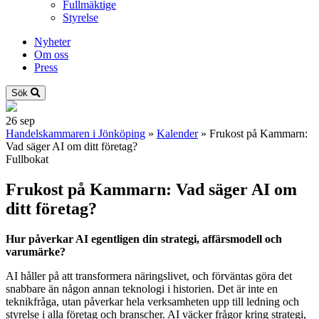
Fullmäktige
Styrelse
Nyheter
Om oss
Press
Sök
26
sep
Handelskammaren i Jönköping
»
Kalender
»
Frukost på Kammarn:
Vad säger AI om ditt företag?
Fullbokat
Frukost på Kammarn: Vad säger AI om
ditt företag?
Hur påverkar AI egentligen din strategi, affärsmodell och
varumärke?
AI håller på att transformera näringslivet, och förväntas göra det
snabbare än någon annan teknologi i historien. Det är inte en
teknikfråga, utan påverkar hela verksamheten upp till ledning och
styrelse i alla företag och branscher. AI väcker frågor kring strategi,