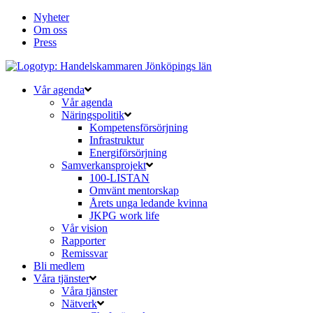
Nyheter
Om oss
Press
Vår agenda
Vår agenda
Näringspolitik
Kompetensförsörjning
Infrastruktur
Energiförsörjning
Samverkansprojekt
100-LISTAN
Omvänt mentorskap
Årets unga ledande kvinna
JKPG work life
Vår vision
Rapporter
Remissvar
Bli medlem
Våra tjänster
Våra tjänster
Nätverk