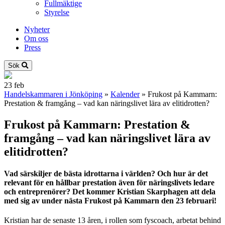
Fullmäktige
Styrelse
Nyheter
Om oss
Press
Sök
23
feb
Handelskammaren i Jönköping
»
Kalender
»
Frukost på Kammarn:
Prestation & framgång – vad kan näringslivet lära av elitidrotten?
Frukost på Kammarn: Prestation &
framgång – vad kan näringslivet lära av
elitidrotten?
Vad särskiljer de bästa idrottarna i världen? Och hur är det
relevant för en hållbar prestation även för näringslivets ledare
och entreprenörer? Det kommer Kristian Skarphagen att dela
med sig av under nästa Frukost på Kammarn den 23 februari!
Kristian har de senaste 13 åren, i rollen som fyscoach, arbetat behind