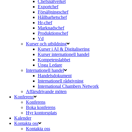
Chefsnätverket
Exportchef
Försäljningschef
Hållbarhetschef
Hr-chef
Marknadschef
Produktionschef
Vd
Kurser och utbildning
Kurser i AI & Digitalisering
Kurser internationell handel
Kompetenslabbet
Unga Ledare
Internationell handel
Handelsdokument
Internationell rådgivning
International Chambers Network
Affärsdrivande möten
Konferens
Konferens
Boka konferens
Hyr kontorsplats
Kalender
Kontakta oss
Kontakta oss