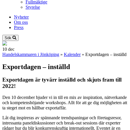
Fullmäktige
Styrelse
Nyheter
Om oss
Press
Sök
10
dec
Handelskammaren i Jönköping
»
Kalender
»
Exportdagen – inställd
Exportdagen – inställd
Exportdagen är tyvärr inställd och skjuts fram till
2022!
Den 10 december bjuder vi in till en mix av inspiration, nätverkande
och kompetenshöjande workshops. Allt för att ge dig möjligheten att
ta steget mot en hållbar exportaffär.
Låt dig inspireras av spännande trendspaningar och företagsresor,
intressanta paneldiskussioner och break-out sessions där experter
rådger hur du blir konkurrenskraftig internationellt. Eventet är en