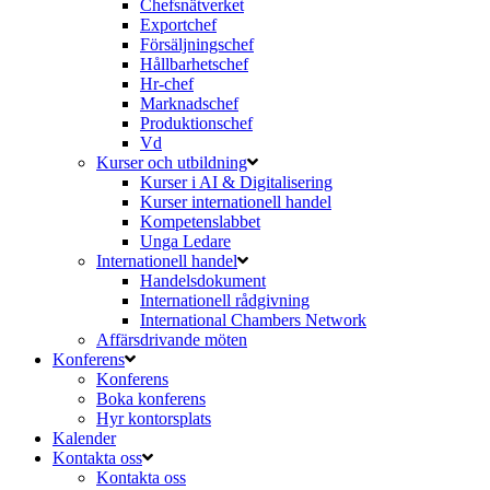
Chefsnätverket
Exportchef
Försäljningschef
Hållbarhetschef
Hr-chef
Marknadschef
Produktionschef
Vd
Kurser och utbildning
Kurser i AI & Digitalisering
Kurser internationell handel
Kompetenslabbet
Unga Ledare
Internationell handel
Handelsdokument
Internationell rådgivning
International Chambers Network
Affärsdrivande möten
Konferens
Konferens
Boka konferens
Hyr kontorsplats
Kalender
Kontakta oss
Kontakta oss