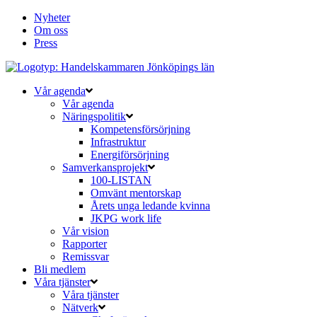
Nyheter
Om oss
Press
Vår agenda
Vår agenda
Näringspolitik
Kompetensförsörjning
Infrastruktur
Energiförsörjning
Samverkansprojekt
100-LISTAN
Omvänt mentorskap
Årets unga ledande kvinna
JKPG work life
Vår vision
Rapporter
Remissvar
Bli medlem
Våra tjänster
Våra tjänster
Nätverk