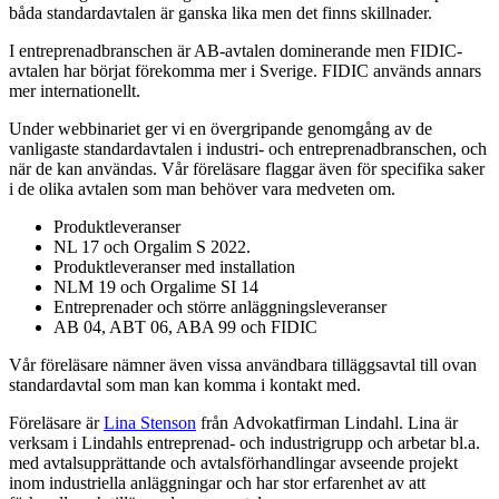
båda standardavtalen är ganska lika men det finns skillnader.
I entreprenadbranschen är AB-avtalen dominerande men FIDIC-
avtalen har börjat förekomma mer i Sverige. FIDIC används annars
mer internationellt.
Under webbinariet ger vi en övergripande genomgång av de
vanligaste standardavtalen i industri- och entreprenadbranschen, och
när de kan användas. Vår föreläsare flaggar även för specifika saker
i de olika avtalen som man behöver vara medveten om.
Produktleveranser
NL 17 och Orgalim S 2022.
Produktleveranser med installation
NLM 19 och Orgalime SI 14
Entreprenader och större anläggningsleveranser
AB 04, ABT 06, ABA 99 och FIDIC
Vår föreläsare nämner även vissa användbara tilläggsavtal till ovan
standardavtal som man kan komma i kontakt med.
Föreläsare är
Lina Stenson
från Advokatfirman Lindahl. Lina är
verksam i Lindahls entreprenad- och industrigrupp och arbetar bl.a.
med avtalsupprättande och avtalsförhandlingar avseende projekt
inom industriella anläggningar och har stor erfarenhet av att