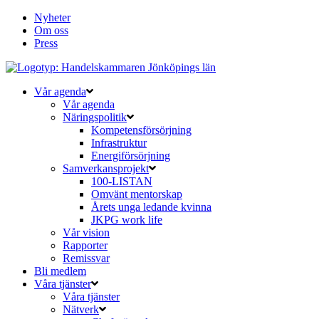
Nyheter
Om oss
Press
Vår agenda
Vår agenda
Näringspolitik
Kompetensförsörjning
Infrastruktur
Energiförsörjning
Samverkansprojekt
100-LISTAN
Omvänt mentorskap
Årets unga ledande kvinna
JKPG work life
Vår vision
Rapporter
Remissvar
Bli medlem
Våra tjänster
Våra tjänster
Nätverk