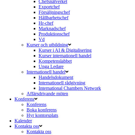
Chefsnätverket
Exportchef
Försäljningschef
Hållbarhetschef
Hr-chef
Marknadschef
Produktionschef
Vd
Kurser och utbildning
Kurser i AI & Digitalisering
Kurser internationell handel
Kompetenslabbet
Unga Ledare
Internationell handel
Handelsdokument
Internationell rådgivning
International Chambers Network
Affärsdrivande möten
Konferens
Konferens
Boka konferens
Hyr kontorsplats
Kalender
Kontakta oss
Kontakta oss