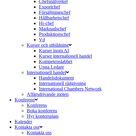
Chefsnätverket
Exportchef
Försäljningschef
Hållbarhetschef
Hr-chef
Marknadschef
Produktionschef
Vd
Kurser och utbildning
Kurser inom AI
Kurser internationell handel
Kompetenslabbet
Unga Ledare
Internationell handel
Handelsdokument
Internationell rådgivning
International Chambers Network
Affärsdrivande möten
Konferens
Konferens
Boka konferens
Hyr kontorsplats
Kalender
Kontakta oss
Kontakta oss