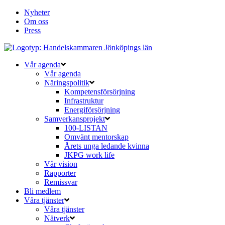
Nyheter
Om oss
Press
Vår agenda
Vår agenda
Näringspolitik
Kompetensförsörjning
Infrastruktur
Energiförsörjning
Samverkansprojekt
100-LISTAN
Omvänt mentorskap
Årets unga ledande kvinna
JKPG work life
Vår vision
Rapporter
Remissvar
Bli medlem
Våra tjänster
Våra tjänster
Nätverk