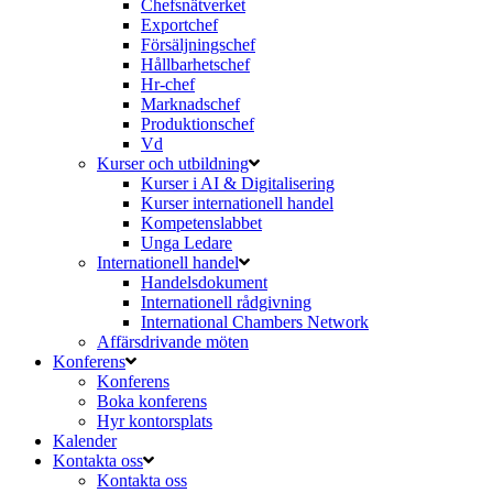
Chefsnätverket
Exportchef
Försäljningschef
Hållbarhetschef
Hr-chef
Marknadschef
Produktionschef
Vd
Kurser och utbildning
Kurser i AI & Digitalisering
Kurser internationell handel
Kompetenslabbet
Unga Ledare
Internationell handel
Handelsdokument
Internationell rådgivning
International Chambers Network
Affärsdrivande möten
Konferens
Konferens
Boka konferens
Hyr kontorsplats
Kalender
Kontakta oss
Kontakta oss