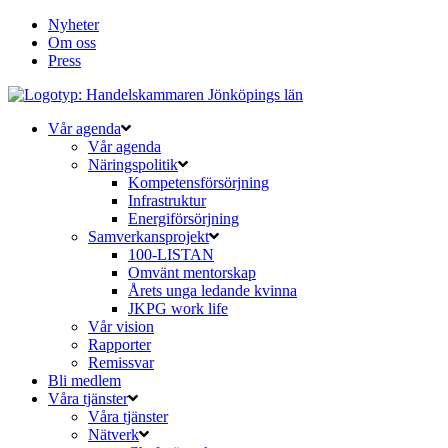
Nyheter
Om oss
Press
Vår agenda
Vår agenda
Näringspolitik
Kompetensförsörjning
Infrastruktur
Energiförsörjning
Samverkansprojekt
100-LISTAN
Omvänt mentorskap
Årets unga ledande kvinna
JKPG work life
Vår vision
Rapporter
Remissvar
Bli medlem
Våra tjänster
Våra tjänster
Nätverk